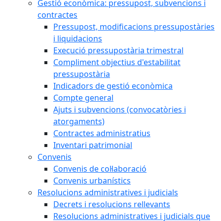
Gestió econòmica: pressupost, subvencions i
contractes
Pressupost, modificacions pressupostàries
i liquidacions
Execució pressupostària trimestral
Compliment objectius d'estabilitat
pressupostària
Indicadors de gestió econòmica
Compte general
Ajuts i subvencions (convocatòries i
atorgaments)
Contractes administratius
Inventari patrimonial
Convenis
Convenis de col·laboració
Convenis urbanístics
Resolucions administratives i judicials
Decrets i resolucions rellevants
Resolucions administratives i judicials que