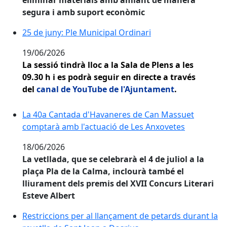
segura i amb suport econòmic
25 de juny: Ple Municipal Ordinari
25 de juny: Ple Municipal Ordinari
19/06/2026
La sessió tindrà lloc a la Sala de Plens a les
09.30 h i es podrà seguir en directe a través
del
canal de YouTube de l'Ajuntament
.
La 40a Cantada d'Havaneres de Can Massuet comptarà
La 40a Cantada d'Havaneres de Can Massuet
comptarà amb l'actuació de Les Anxovetes
18/06/2026
La vetllada, que se celebrarà el 4 de juliol a la
plaça Pla de la Calma, inclourà també el
lliurament dels premis del XVII Concurs Literari
Esteve Albert
Restriccions per al llançament de petards durant la re
Restriccions per al llançament de petards durant la