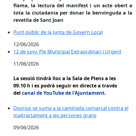
flama, la lectura del manifest i un acte obert a
tota la ciutadania per donar la benvinguda a la
revetlla de Sant Joan
Punt públic de la Junta de Govern Local
Punt públic de la Junta de Govern Local
12/06/2026
12 de juny: Ple Municipal Extraordinari i Urgent
12 de juny: Ple Municipal Extraordinari i Urgent
11/06/2026
La sessió tindrà lloc a la Sala de Plens a les
09.10 h i es podrà seguir en directe a través
del
canal de YouTube de l'Ajuntament
.
Dosrius se suma a la caminada comarcal contra el ma
Dosrius se suma a la caminada comarcal contra el
maltractament a les persones grans
09/06/2026