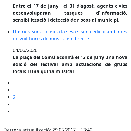
Entre el 17 de juny i el 31 d'agost, agents cívics
desenvoluparan tasques d'informació,
sensibilització i detecció de riscos al municipi.
Dosrius Sona celebra la seva sisena edició amb més d
Dosrius Sona celebra la seva sisena edició amb més
de vuit hores de música en directe
04/06/2026
La plaça del Comú acollirà el 13 de juny una nova
edició del festival amb actuacions de grups
locals i una quina musical
2
Facebook
X
Pdf
Darrera actualització: 29.05.2017 | 13:42