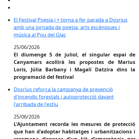
El Festival Poesia i + torna a fer parada a Dosrius am
El Festival Poesia i + torna a fer parada a Dosrius
amb una jornada de poesia, arts escèniques i
música al Pou del Glaç
25/06/2026
El diumenge 5 de juliol, el singular espai de
Canyamars acollirà les propostes de Marius
Loris, Júlia Barbany i Magalí Datzira dins la
programació del festival
Dosrius reforça la campanya de prevenció d'incendis fo
Dosrius reforça la campanya de prevenció
d'incendis forestals i autoprotecció davant
l'arribada de l'estiu
25/06/2026
L'Ajuntament recorda les mesures de protecció
que han d'adoptar habitatges i urbanitzacions i
recomana disposar d'un kit d'emergència per