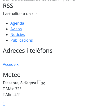
RSS
L'actualitat a un clic
Agenda
Avisos
Notícies
Publicacions
Adreces i telèfons
Accedeix
Meteo
Dissabte, 8 d’agost
D
T.Màx: 32°
T
T.Min: 24°
T
1