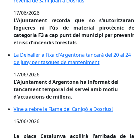
revetlla de Sant Joan a Dosrius
17/06/2026
L'Ajuntament recorda que no s'autoritzaran
fogueres ni l'ús de material pirotècnic de
categoria F3 a cap punt del municipi per prevenir
el risc d'incendis forestals
La Deixalleria Fixa d'Argentona tancarà del 20 al 24 
La Deixalleria Fixa d'Argentona tancarà del 20 al 24
de juny per tasques de manteniment
17/06/2026
L'Ajuntament d'Argentona ha informat del
tancament temporal del servei amb motiu
d'actuacions de millora.
Vine a rebre la Flama del Canigó a Dosrius!
Vine a rebre la Flama del Canigó a Dosrius!
15/06/2026
La plaça Catalunya acollirà l'arribada de la