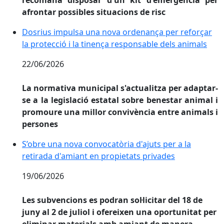
afrontar possibles situacions de risc
Dosrius impulsa una nova ordenança per reforçar la p
Dosrius impulsa una nova ordenança per reforçar
la protecció i la tinença responsable dels animals
22/06/2026
La normativa municipal s'actualitza per adaptar-
se a la legislació estatal sobre benestar animal i
promoure una millor convivència entre animals i
persones
S’obre una nova convocatòria d'ajuts per a la retirad
S’obre una nova convocatòria d'ajuts per a la
retirada d'amiant en propietats privades
19/06/2026
Les subvencions es podran sol·licitar del 18 de
juny al 2 de juliol i ofereixen una oportunitat per
eliminar materials amb amiant de manera