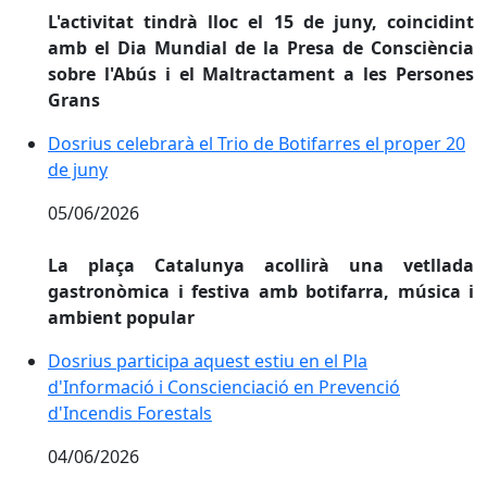
L'activitat tindrà lloc el 15 de juny, coincidint
amb el Dia Mundial de la Presa de Consciència
sobre l'Abús i el Maltractament a les Persones
Grans
Dosrius celebrarà el Trio de Botifarres el proper 20 d
Dosrius celebrarà el Trio de Botifarres el proper 20
de juny
05/06/2026
La plaça Catalunya acollirà una vetllada
gastronòmica i festiva amb botifarra, música i
ambient popular
Dosrius participa aquest estiu en el Pla d'Informació 
Dosrius participa aquest estiu en el Pla
d'Informació i Conscienciació en Prevenció
d'Incendis Forestals
04/06/2026