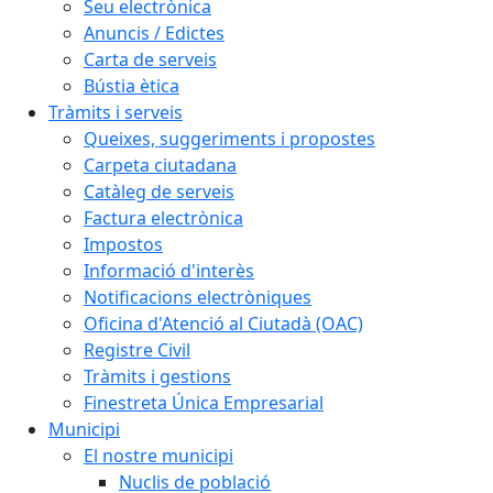
Seu electrònica
Anuncis / Edictes
Carta de serveis
Bústia ètica
Tràmits i serveis
Queixes, suggeriments i propostes
Carpeta ciutadana
Catàleg de serveis
Factura electrònica
Impostos
Informació d'interès
Notificacions electròniques
Oficina d'Atenció al Ciutadà (OAC)
Registre Civil
Tràmits i gestions
Finestreta Única Empresarial
Municipi
El nostre municipi
Nuclis de població