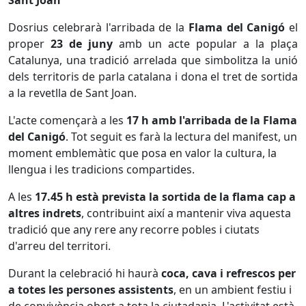
Dosrius celebrarà l'arribada de la
Flama del Canigó
el
proper
23 de juny
amb un acte popular a la plaça
Catalunya, una tradició arrelada que simbolitza la unió
dels territoris de parla catalana i dona el tret de sortida
a la revetlla de Sant Joan.
L'acte començarà a les
17 h amb l'arribada de la Flama
del Canigó
. Tot seguit es farà la lectura del manifest, un
moment emblemàtic que posa en valor la cultura, la
llengua i les tradicions compartides.
A les
17.45 h està prevista la sortida de la flama cap a
altres indrets
, contribuint així a mantenir viva aquesta
tradició que any rere any recorre pobles i ciutats
d'arreu del territori.
Durant la celebració hi haurà
coca, cava i refrescos per
a totes les persones assistents
, en un ambient festiu i
de convivència obert a tota la ciutadania. L'activitat està