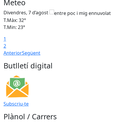
Meteo
Divendres, 7 d’agost
D
T.Màx: 32°
T
T.Min: 23°
T
1
2
Anterior
Següent
Butlletí digital
Subscriu-te
Plànol / Carrers