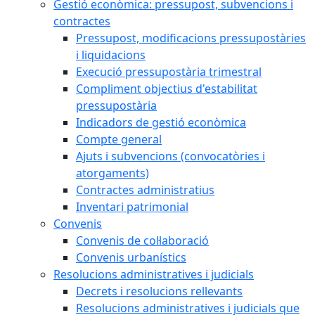
Gestió econòmica: pressupost, subvencions i
contractes
Pressupost, modificacions pressupostàries
i liquidacions
Execució pressupostària trimestral
Compliment objectius d'estabilitat
pressupostària
Indicadors de gestió econòmica
Compte general
Ajuts i subvencions (convocatòries i
atorgaments)
Contractes administratius
Inventari patrimonial
Convenis
Convenis de col·laboració
Convenis urbanístics
Resolucions administratives i judicials
Decrets i resolucions rellevants
Resolucions administratives i judicials que