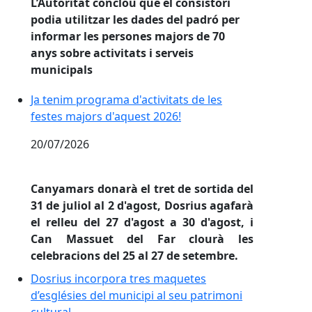
L’Autoritat conclou que el consistori
podia utilitzar les dades del padró per
informar les persones majors de 70
anys sobre activitats i serveis
municipals
Ja tenim programa d'activitats de les festes majors d'
Ja tenim programa d'activitats de les
festes majors d'aquest 2026!
20/07/2026
Canyamars donarà el tret de sortida del
31 de juliol al 2 d'agost, Dosrius agafarà
el relleu del 27 d'agost a 30 d'agost, i
Can Massuet del Far clourà les
celebracions del 25 al 27 de setembre.
Dosrius incorpora tres maquetes d’esglésies del munic
Dosrius incorpora tres maquetes
d’esglésies del municipi al seu patrimoni