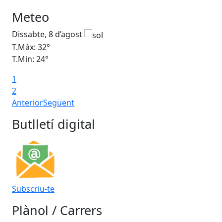
Meteo
Dissabte, 8 d’agost
Di
T.Màx: 32°
T.M
T.Min: 24°
T.M
1
2
Anterior
Següent
Butlletí digital
Subscriu-te
Plànol / Carrers