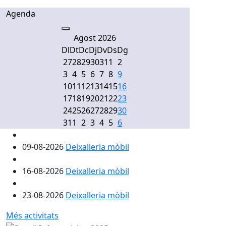
Agenda
Agost 2026
Dl
Dt
Dc
Dj
Dv
Ds
Dg
27
28
29
30
31
1
2
3
4
5
6
7
8
9
10
11
12
13
14
15
16
17
18
19
20
21
22
23
24
25
26
27
28
29
30
31
1
2
3
4
5
6
09-08-2026
Deixalleria mòbil
16-08-2026
Deixalleria mòbil
23-08-2026
Deixalleria mòbil
Més activitats