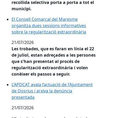
recollida selectiva porta a porta a tot el
municipi.
El Consell Comarcal del Maresme organitza dues sessi
El Consell Comarcal del Maresme
organitza dues sessions informatives
sobre la regularització extraordinària
21/07/2026
Les trobades, que es faran en línia el 22
de juliol, estan adreçades a les persones
que s'han presentat al procés de
regularització extraordinària i volen
conèixer els passos a seguir.
L’APDCAT avala l’actuació de l’Ajuntament de Dosrius 
L’APDCAT avala l’actuació de l’Ajuntament
de Dosrius i arxiva la denúncia
presentada
21/07/2026