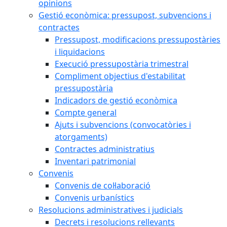
opinions
Gestió econòmica: pressupost, subvencions i
contractes
Pressupost, modificacions pressupostàries
i liquidacions
Execució pressupostària trimestral
Compliment objectius d'estabilitat
pressupostària
Indicadors de gestió econòmica
Compte general
Ajuts i subvencions (convocatòries i
atorgaments)
Contractes administratius
Inventari patrimonial
Convenis
Convenis de col·laboració
Convenis urbanístics
Resolucions administratives i judicials
Decrets i resolucions rellevants