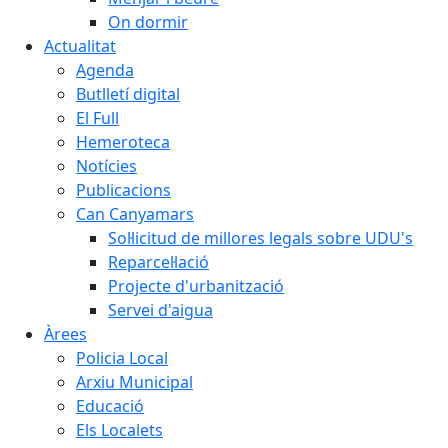
On dormir
Actualitat
Agenda
Butlletí digital
El Full
Hemeroteca
Notícies
Publicacions
Can Canyamars
Sol·licitud de millores legals sobre UDU's
Reparcel·lació
Projecte d'urbanització
Servei d'aigua
Àrees
Policia Local
Arxiu Municipal
Educació
Els Localets