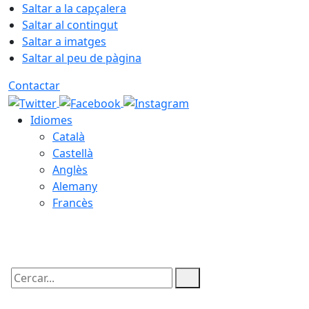
Saltar a la capçalera
Saltar al contingut
Saltar a imatges
Saltar al peu de pàgina
Contactar
Idiomes
Català
Castellà
Anglès
Alemany
Francès
09.08.2026 | 08:19
Cercar: