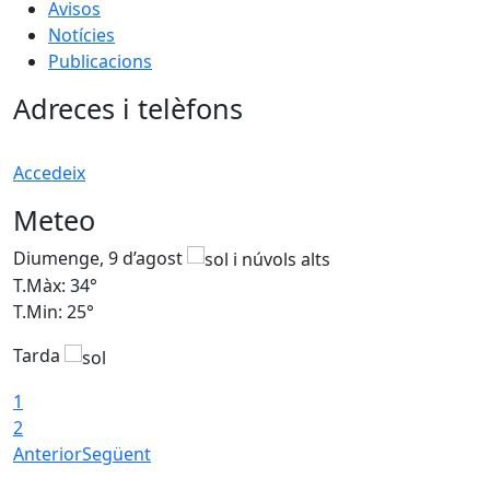
Avisos
Notícies
Publicacions
Adreces i telèfons
Accedeix
Meteo
Diumenge, 9 d’agost
D
T.Màx: 34°
T
T.Min: 25°
T
Tarda
T
1
2
Anterior
Següent