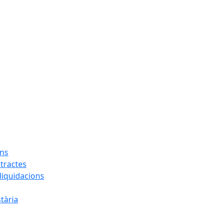
ons
tractes
liquidacions
tària