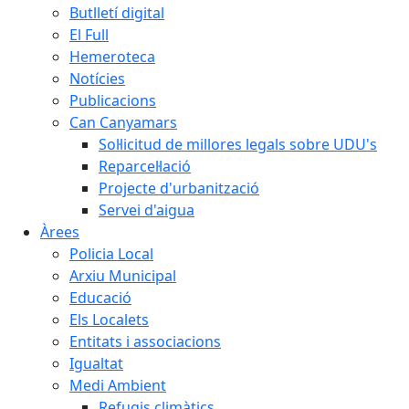
Butlletí digital
El Full
Hemeroteca
Notícies
Publicacions
Can Canyamars
Sol·licitud de millores legals sobre UDU's
Reparcel·lació
Projecte d'urbanització
Servei d'aigua
Àrees
Policia Local
Arxiu Municipal
Educació
Els Localets
Entitats i associacions
Igualtat
Medi Ambient
Refugis climàtics