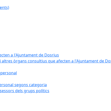
ents)
fecten a l'Ajuntament de Dosrius
i altres òrgans consultius que afecten a l'Ajuntament de Do
 personal
 personal segons categoria
sessors dels grups polítics