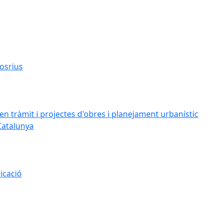
osrius
n tràmit i projectes d'obres i planejament urbanístic
Catalunya
icació