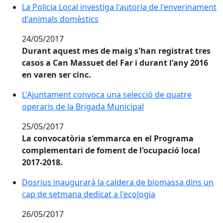
La Policia Local investiga l'autoria de l'enverinament
d'animals domèstics
24/05/2017
Durant aquest mes de maig s'han registrat tres
casos a Can Massuet del Far i durant l'any 2016
en varen ser cinc.
L'Ajuntament convoca una selecció de quatre
operaris de la Brigada Municipal
25/05/2017
La convocatòria s'emmarca en el Programa
complementari de foment de l'ocupació local
2017-2018.
Dosrius inaugurarà la caldera de biomassa dins un ca
Dosrius inaugurarà la caldera de biomassa dins un
cap de setmana dedicat a l'ecologia
26/05/2017