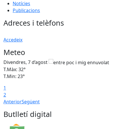
Notícies
Publicacions
Adreces i telèfons
Accedeix
Meteo
Divendres, 7 d’agost
D
T.Màx: 32°
T
T.Min: 23°
T
1
2
Anterior
Següent
Butlletí digital