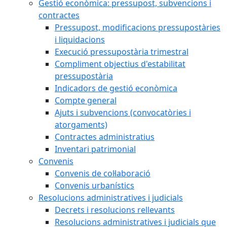
Gestió econòmica: pressupost, subvencions i
contractes
Pressupost, modificacions pressupostàries
i liquidacions
Execució pressupostària trimestral
Compliment objectius d'estabilitat
pressupostària
Indicadors de gestió econòmica
Compte general
Ajuts i subvencions (convocatòries i
atorgaments)
Contractes administratius
Inventari patrimonial
Convenis
Convenis de col·laboració
Convenis urbanístics
Resolucions administratives i judicials
Decrets i resolucions rellevants
Resolucions administratives i judicials que