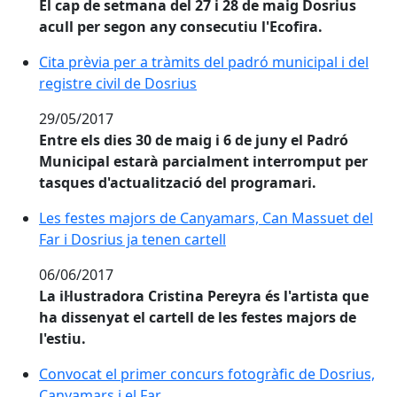
El cap de setmana del 27 i 28 de maig Dosrius
acull per segon any consecutiu l'Ecofira.
Cita prèvia per a tràmits del padró municipal i del
registre civil de Dosrius
29/05/2017
Entre els dies 30 de maig i 6 de juny el Padró
Municipal estarà parcialment interromput per
tasques d'actualització del programari.
Les festes majors de Canyamars, Can Massuet del Far i
Les festes majors de Canyamars, Can Massuet del
Far i Dosrius ja tenen cartell
06/06/2017
La il·lustradora Cristina Pereyra és l'artista que
ha dissenyat el cartell de les festes majors de
l'estiu.
Convocat el primer concurs fotogràfic de Dosrius, Ca
Convocat el primer concurs fotogràfic de Dosrius,
Canyamars i el Far