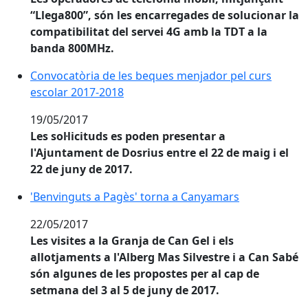
“Llega800”, són les encarregades de solucionar la
compatibilitat del servei 4G amb la TDT a la
banda 800MHz.
Convocatòria de les beques menjador pel curs escola
Convocatòria de les beques menjador pel curs
escolar 2017-2018
19/05/2017
Les sol·licituds es poden presentar a
l'Ajuntament de Dosrius entre el 22 de maig i el
22 de juny de 2017.
'Benvinguts a Pagès' torna a Canyamars
'Benvinguts a Pagès' torna a Canyamars
22/05/2017
Les visites a la Granja de Can Gel i els
allotjaments a l'Alberg Mas Silvestre i a Can Sabé
són algunes de les propostes per al cap de
setmana del 3 al 5 de juny de 2017.