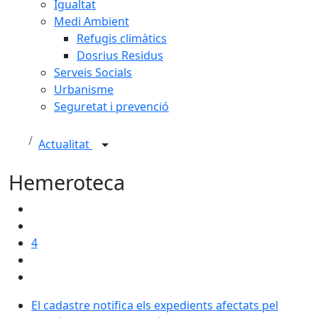
Igualtat
Medi Ambient
Refugis climàtics
Dosrius Residus
Serveis Socials
Urbanisme
Seguretat i prevenció
Actualitat
Hemeroteca
4
El cadastre notifica els expedients afectats pel procés
El cadastre notifica els expedients afectats pel