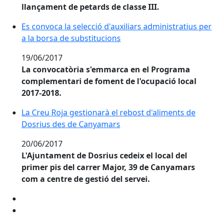
llançament de petards de classe III.
Es convoca la selecció d'auxiliars administratius per
a la borsa de substitucions
19/06/2017
La convocatòria s'emmarca en el Programa
complementari de foment de l'ocupació local
2017-2018.
La Creu Roja gestionarà el rebost d'aliments de Dos
La Creu Roja gestionarà el rebost d'aliments de
Dosrius des de Canyamars
20/06/2017
L'Ajuntament de Dosrius cedeix el local del
primer pis del carrer Major, 39 de Canyamars
com a centre de gestió del servei.