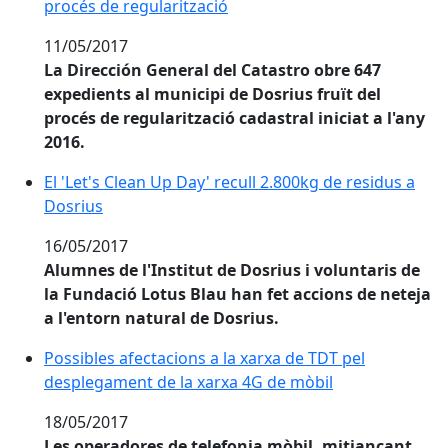
procés de regularització
11/05/2017
La Dirección General del Catastro obre 647
expedients al municipi de Dosrius fruït del
procés de regularització cadastral iniciat a l'any
2016.
El 'Let's Clean Up Day' recull 2.800kg de residus a Dos
El 'Let's Clean Up Day' recull 2.800kg de residus a
Dosrius
16/05/2017
Alumnes de l'Institut de Dosrius i voluntaris de
la Fundació Lotus Blau han fet accions de neteja
a l'entorn natural de Dosrius.
Possibles afectacions a la xarxa de TDT pel desplega
Possibles afectacions a la xarxa de TDT pel
desplegament de la xarxa 4G de mòbil
18/05/2017
Les operadores de telefonia mòbil, mitjançant