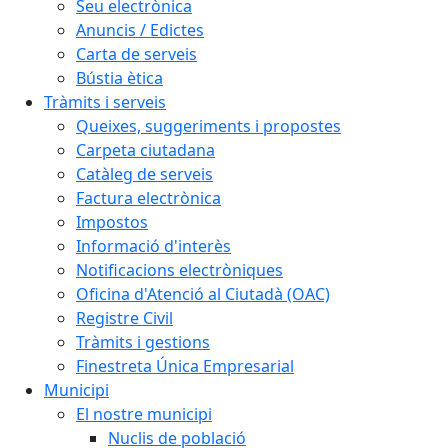
Seu electrònica
Anuncis / Edictes
Carta de serveis
Bústia ètica
Tràmits i serveis
Queixes, suggeriments i propostes
Carpeta ciutadana
Catàleg de serveis
Factura electrònica
Impostos
Informació d'interès
Notificacions electròniques
Oficina d'Atenció al Ciutadà (OAC)
Registre Civil
Tràmits i gestions
Finestreta Única Empresarial
Municipi
El nostre municipi
Nuclis de població