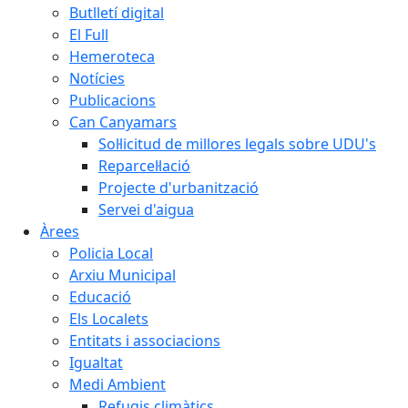
Butlletí digital
El Full
Hemeroteca
Notícies
Publicacions
Can Canyamars
Sol·licitud de millores legals sobre UDU's
Reparcel·lació
Projecte d'urbanització
Servei d'aigua
Àrees
Policia Local
Arxiu Municipal
Educació
Els Localets
Entitats i associacions
Igualtat
Medi Ambient
Refugis climàtics