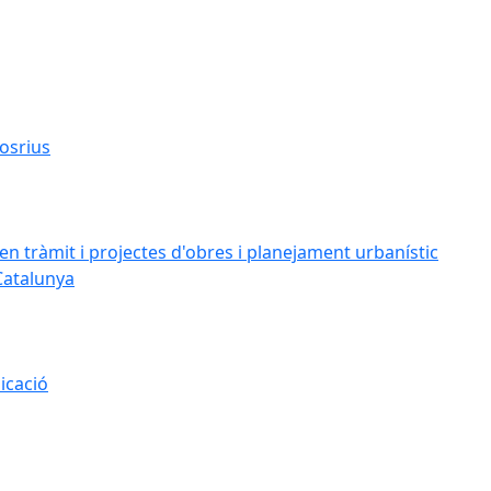
osrius
n tràmit i projectes d'obres i planejament urbanístic
Catalunya
icació