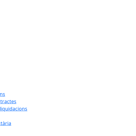
ons
tractes
liquidacions
tària