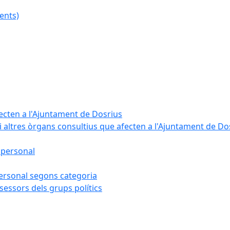
ents)
fecten a l'Ajuntament de Dosrius
i altres òrgans consultius que afecten a l'Ajuntament de Do
 personal
 personal segons categoria
sessors dels grups polítics