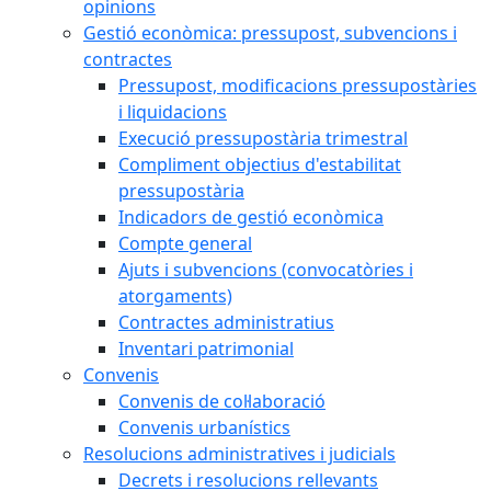
opinions
Gestió econòmica: pressupost, subvencions i
contractes
Pressupost, modificacions pressupostàries
i liquidacions
Execució pressupostària trimestral
Compliment objectius d'estabilitat
pressupostària
Indicadors de gestió econòmica
Compte general
Ajuts i subvencions (convocatòries i
atorgaments)
Contractes administratius
Inventari patrimonial
Convenis
Convenis de col·laboració
Convenis urbanístics
Resolucions administratives i judicials
Decrets i resolucions rellevants