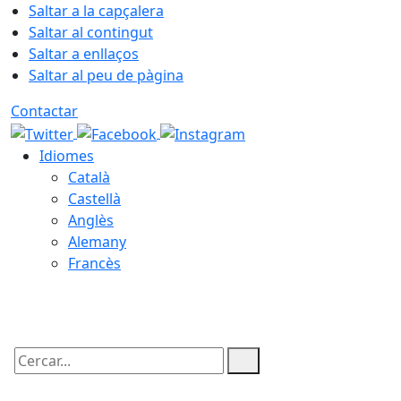
Saltar a la capçalera
Saltar al contingut
Saltar a enllaços
Saltar al peu de pàgina
Contactar
Idiomes
Català
Castellà
Anglès
Alemany
Francès
07.08.2026 | 16:10
Cercar: