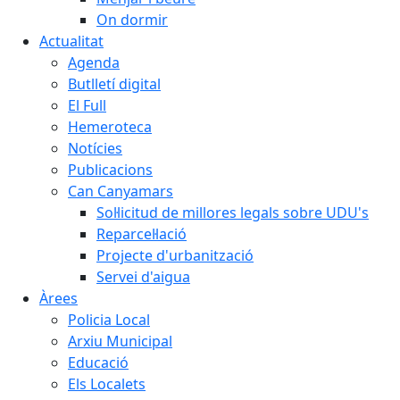
On dormir
Actualitat
Agenda
Butlletí digital
El Full
Hemeroteca
Notícies
Publicacions
Can Canyamars
Sol·licitud de millores legals sobre UDU's
Reparcel·lació
Projecte d'urbanització
Servei d'aigua
Àrees
Policia Local
Arxiu Municipal
Educació
Els Localets