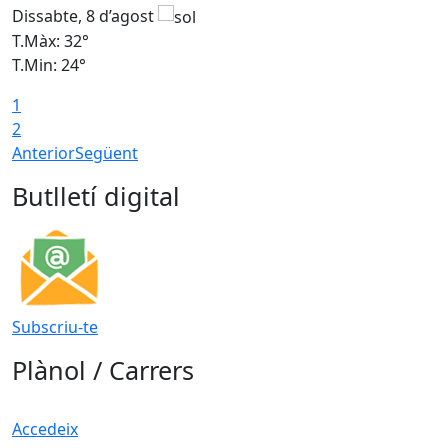
Dissabte, 8 d’agost
D
T.Màx: 32°
T
T.Min: 24°
T
1
2
Anterior
Següent
Butlletí digital
Subscriu-te
Plànol / Carrers
Accedeix