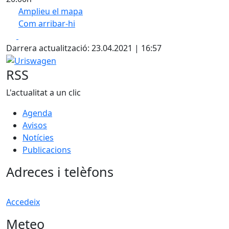
Amplieu el mapa
Com arribar-hi
Leaflet
| ©
OpenStreetMap
contributors
Facebook
X
+
Darrera actualització: 23.04.2021 | 16:57
−
Uriswagen
RSS
L'actualitat a un clic
Agenda
Avisos
Notícies
Publicacions
Adreces i telèfons
Accedeix
Meteo