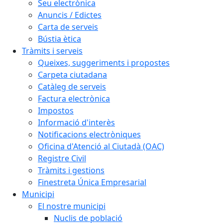
Seu electrònica
Anuncis / Edictes
Carta de serveis
Bústia ètica
Tràmits i serveis
Queixes, suggeriments i propostes
Carpeta ciutadana
Catàleg de serveis
Factura electrònica
Impostos
Informació d'interès
Notificacions electròniques
Oficina d'Atenció al Ciutadà (OAC)
Registre Civil
Tràmits i gestions
Finestreta Única Empresarial
Municipi
El nostre municipi
Nuclis de població