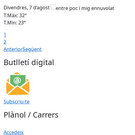
Divendres, 7 d’agost
D
T.Màx: 32°
T
T.Min: 23°
T
1
2
Anterior
Següent
Butlletí digital
Subscriu-te
Plànol / Carrers
Accedeix