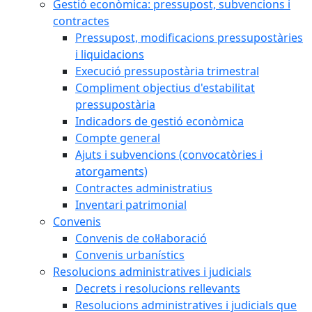
Gestió econòmica: pressupost, subvencions i
contractes
Pressupost, modificacions pressupostàries
i liquidacions
Execució pressupostària trimestral
Compliment objectius d'estabilitat
pressupostària
Indicadors de gestió econòmica
Compte general
Ajuts i subvencions (convocatòries i
atorgaments)
Contractes administratius
Inventari patrimonial
Convenis
Convenis de col·laboració
Convenis urbanístics
Resolucions administratives i judicials
Decrets i resolucions rellevants
Resolucions administratives i judicials que