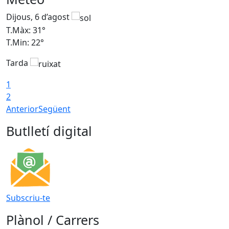
Dijous, 6 d’agost
D
T.Màx: 31°
T
T.Min: 22°
T
Tarda
1
2
Anterior
Següent
Butlletí digital
Subscriu-te
Plànol / Carrers