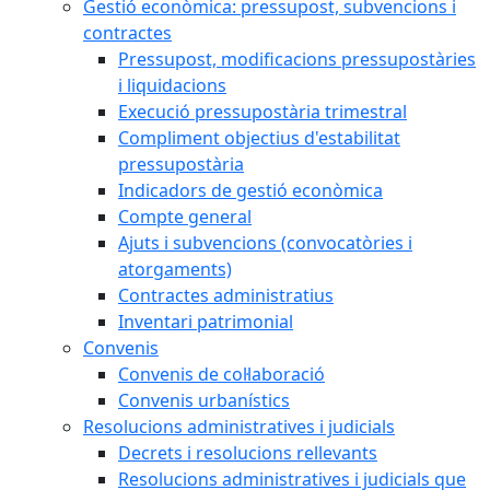
Gestió econòmica: pressupost, subvencions i
contractes
Pressupost, modificacions pressupostàries
i liquidacions
Execució pressupostària trimestral
Compliment objectius d'estabilitat
pressupostària
Indicadors de gestió econòmica
Compte general
Ajuts i subvencions (convocatòries i
atorgaments)
Contractes administratius
Inventari patrimonial
Convenis
Convenis de col·laboració
Convenis urbanístics
Resolucions administratives i judicials
Decrets i resolucions rellevants
Resolucions administratives i judicials que