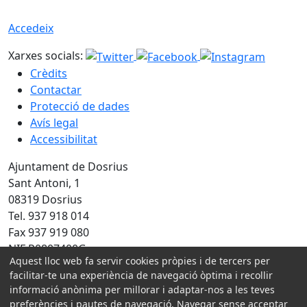
Accedeix
Xarxes socials:
Crèdits
Contactar
Protecció de dades
Avís legal
Accessibilitat
Ajuntament de Dosrius
Sant Antoni, 1
08319 Dosrius
Tel. 937 918 014
Fax 937 919 080
NIF P0807400G
Aquest lloc web fa servir cookies pròpies i de tercers per
Amb la col·laboració de:
facilitar-te una experiència de navegació òptima i recollir
informació anònima per millorar i adaptar-nos a les teves
preferències i pautes de navegació. Navegar sense acceptar