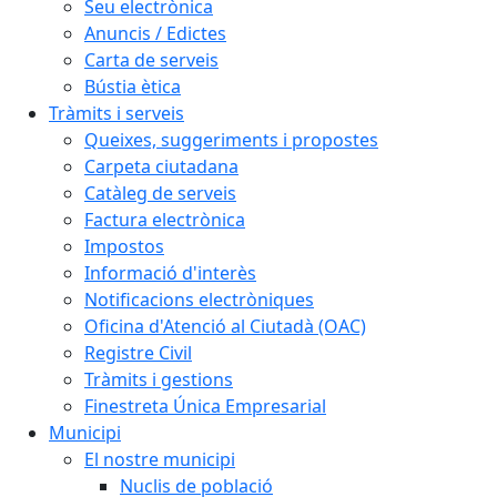
Seu electrònica
Anuncis / Edictes
Carta de serveis
Bústia ètica
Tràmits i serveis
Queixes, suggeriments i propostes
Carpeta ciutadana
Catàleg de serveis
Factura electrònica
Impostos
Informació d'interès
Notificacions electròniques
Oficina d'Atenció al Ciutadà (OAC)
Registre Civil
Tràmits i gestions
Finestreta Única Empresarial
Municipi
El nostre municipi
Nuclis de població