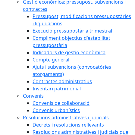
Gestió econòmica: pressupost, subvencions i
contractes
Pressupost, modificacions pressupostàries
i liquidacions
Execució pressupostària trimestral
Compliment objectius d'estabilitat
pressupostària
Indicadors de gestió econòmica
Compte general
Ajuts i subvencions (convocatòries i
atorgaments)
Contractes administratius
Inventari patrimonial
Convenis
Convenis de col·laboració
Convenis urbanístics
Resolucions administratives i judicials
Decrets i resolucions rellevants
Resolucions administratives i judicials que