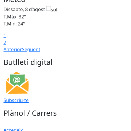
Dissabte, 8 d’agost
D
T.Màx: 32°
T
T.Min: 24°
T
1
2
Anterior
Següent
Butlletí digital
Subscriu-te
Plànol / Carrers
Accedeix