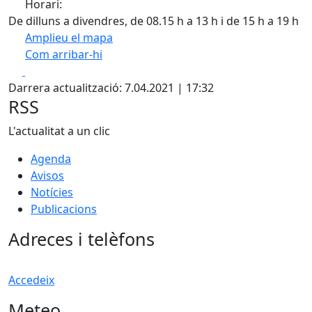
Horari:
De dilluns a divendres, de 08.15 h a 13 h i de 15 h a 19 h
Amplieu el mapa
Com arribar-hi
Leaflet
| ©
OpenStreetMap
contributors
Facebook
X
+
Darrera actualització: 7.04.2021 | 17:32
−
RSS
L'actualitat a un clic
Agenda
Avisos
Notícies
Publicacions
Adreces i telèfons
Accedeix
Meteo