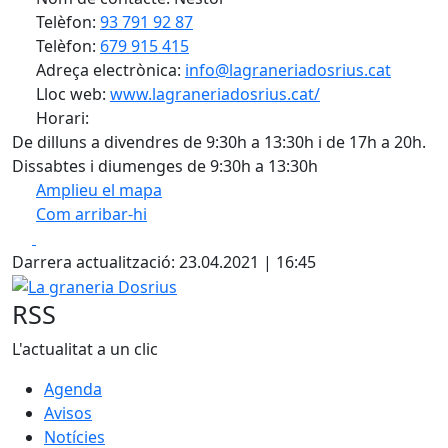
Telèfon:
93 791 92 87
Telèfon:
679 915 415
Adreça electrònica:
info@lagraneriadosrius.cat
Lloc web:
www.lagraneriadosrius.cat/
Horari:
De dilluns a divendres de 9:30h a 13:30h i de 17h a 20h.
Dissabtes i diumenges de 9:30h a 13:30h
Amplieu el mapa
Com arribar-hi
Leaflet
| ©
OpenStreetMap
contributors
Facebook
X
+
Darrera actualització: 23.04.2021 | 16:45
−
La graneria Dosrius
RSS
L'actualitat a un clic
Agenda
Avisos
Notícies