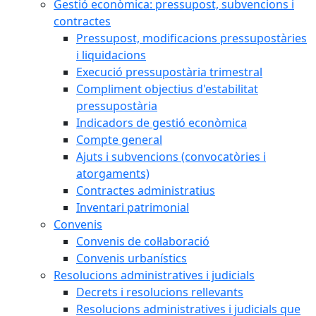
Gestió econòmica: pressupost, subvencions i
contractes
Pressupost, modificacions pressupostàries
i liquidacions
Execució pressupostària trimestral
Compliment objectius d'estabilitat
pressupostària
Indicadors de gestió econòmica
Compte general
Ajuts i subvencions (convocatòries i
atorgaments)
Contractes administratius
Inventari patrimonial
Convenis
Convenis de col·laboració
Convenis urbanístics
Resolucions administratives i judicials
Decrets i resolucions rellevants
Resolucions administratives i judicials que