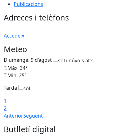
Publicacions
Adreces i telèfons
Accedeix
Meteo
Diumenge, 9 d’agost
D
T.Màx: 34°
T
T.Min: 25°
T
Tarda
T
1
2
Anterior
Següent
Butlletí digital