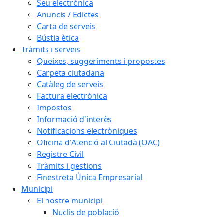
Seu electrònica
Anuncis / Edictes
Carta de serveis
Bústia ètica
Tràmits i serveis
Queixes, suggeriments i propostes
Carpeta ciutadana
Catàleg de serveis
Factura electrònica
Impostos
Informació d'interès
Notificacions electròniques
Oficina d'Atenció al Ciutadà (OAC)
Registre Civil
Tràmits i gestions
Finestreta Única Empresarial
Municipi
El nostre municipi
Nuclis de població