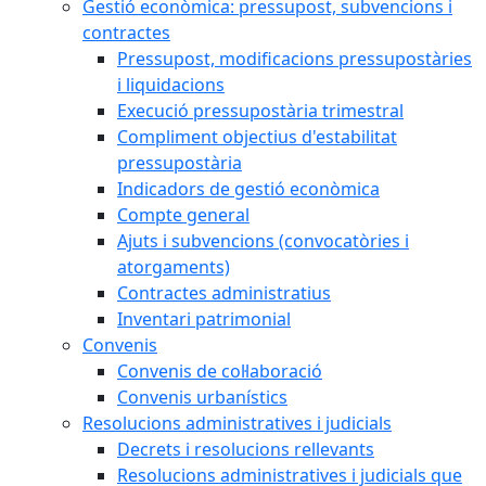
Gestió econòmica: pressupost, subvencions i
contractes
Pressupost, modificacions pressupostàries
i liquidacions
Execució pressupostària trimestral
Compliment objectius d'estabilitat
pressupostària
Indicadors de gestió econòmica
Compte general
Ajuts i subvencions (convocatòries i
atorgaments)
Contractes administratius
Inventari patrimonial
Convenis
Convenis de col·laboració
Convenis urbanístics
Resolucions administratives i judicials
Decrets i resolucions rellevants
Resolucions administratives i judicials que