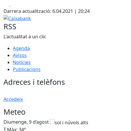
Facebook
X
+
Darrera actualització: 6.04.2021 | 20:24
−
Caixabank
RSS
L'actualitat a un clic
Agenda
Avisos
Notícies
Publicacions
Adreces i telèfons
Accedeix
Meteo
Diumenge, 9 d’agost
D
T.Màx: 34°
T