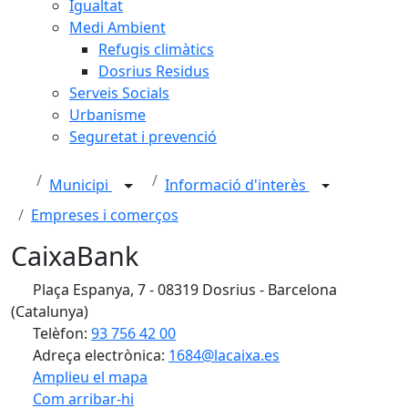
Igualtat
Medi Ambient
Refugis climàtics
Dosrius Residus
Serveis Socials
Urbanisme
Seguretat i prevenció
Municipi
Informació d'interès
Empreses i comerços
CaixaBank
Plaça Espanya, 7 - 08319 Dosrius - Barcelona
(Catalunya)
Telèfon:
93 756 42 00
Adreça electrònica:
1684@lacaixa.es
Amplieu el mapa
Com arribar-hi
Leaflet
| ©
OpenStreetMap
contributors