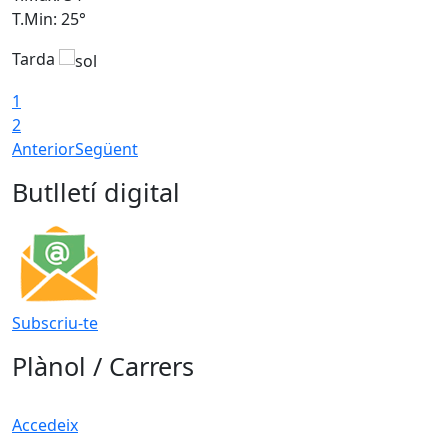
T.Min: 25°
T
Tarda
T
1
2
Anterior
Següent
Butlletí digital
Subscriu-te
Plànol / Carrers
Accedeix