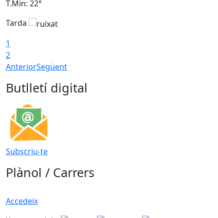
T.Min: 22°
T
Tarda
1
2
Anterior
Següent
Butlletí digital
Subscriu-te
Plànol / Carrers
Accedeix