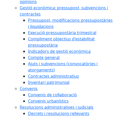
opinions
Gestió econòmica: pressupost, subvencions i
contractes
Pressupost, modificacions pressupostàries
i liquidacions
Execució pressupostària trimestral
Compliment objectius d'estabilitat
pressupostària
Indicadors de gestió econòmica
Compte general
Ajuts i subvencions (convocatòries i
atorgaments)
Contractes administratius
Inventari patrimonial
Convenis
Convenis de col·laboració
Convenis urbanístics
Resolucions administratives i judicials
Decrets i resolucions rellevants