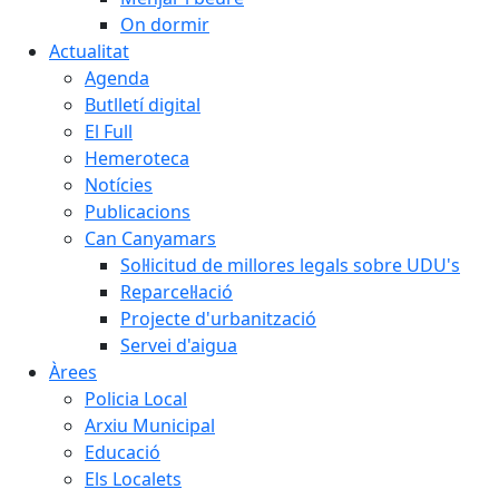
On dormir
Actualitat
Agenda
Butlletí digital
El Full
Hemeroteca
Notícies
Publicacions
Can Canyamars
Sol·licitud de millores legals sobre UDU's
Reparcel·lació
Projecte d'urbanització
Servei d'aigua
Àrees
Policia Local
Arxiu Municipal
Educació
Els Localets