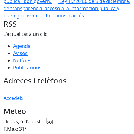
pública i bon govern.
Ley 19/2013, de 9 de diciembre,
de transparencia, acceso a la información pública y
buen gobierno
Peticions d'accés
RSS
L'actualitat a un clic
Agenda
Avisos
Notícies
Publicacions
Adreces i telèfons
Accedeix
Meteo
Dijous, 6 d’agost
D
T.Màx: 31°
T