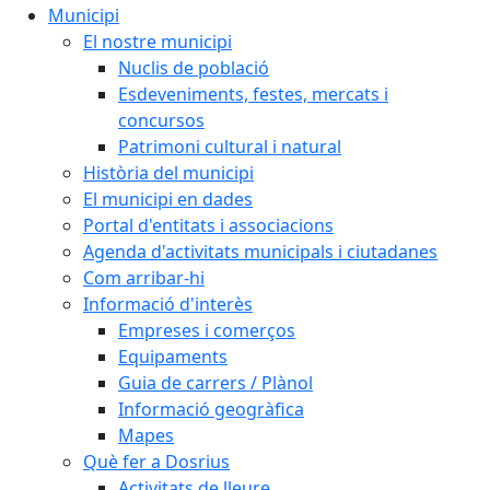
Municipi
El nostre municipi
Nuclis de població
Esdeveniments, festes, mercats i
concursos
Patrimoni cultural i natural
Història del municipi
El municipi en dades
Portal d'entitats i associacions
Agenda d'activitats municipals i ciutadanes
Com arribar-hi
Informació d'interès
Empreses i comerços
Equipaments
Guia de carrers / Plànol
Informació geogràfica
Mapes
Què fer a Dosrius
Activitats de lleure