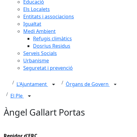
Educació
Els Localets
Entitats i associacions
Igualtat
Medi Ambient
Refugis climàtics
Dosrius Residus
Serveis Socials
Urbanisme
Seguretat i prevenció
L'Ajuntament
Òrgans de Govern
El Ple
Àngel Gallart Portas
Regidor d'ERC