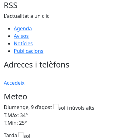
RSS
L'actualitat a un clic
Agenda
Avisos
Notícies
Publicacions
Adreces i telèfons
Accedeix
Meteo
Diumenge, 9 d’agost
D
T.Màx: 34°
T
T.Min: 25°
T
Tarda
T