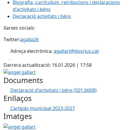
Biografia, currículum, retribucions i declaracions
d'activitats i béns
Declaració activitats i béns
Xarxes socials:
Twitter:
agalla26
Adreça electrònica:
agallart@dosrius.cat
Facebook
X
Darrera actualització: 16.01.2026 | 17:58
angel gallart
Documents
Declaració d'activitats i béns
(501.66KB)
Enllaços
Cartipàs municipal 2023-2027
Imatges
angel gallart