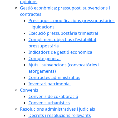
opinions
Gestió econòmica: pressupost, subvencions i
contractes
Pressupost, modificacions pressupostàries
i liquidacions
Execució pressupostària trimestral
Compliment objectius d'estabilitat
pressupostària
Indicadors de gestió econòmica
Compte general
Ajuts i subvencions (convocatòries i
atorgaments)
Contractes administratius
Inventari patrimonial
Convenis
Convenis de col·laboració
Convenis urbanístics
Resolucions administratives i judicials
Decrets i resolucions rellevants