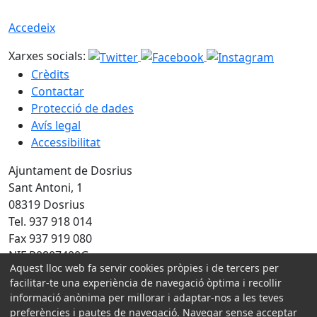
Accedeix
Xarxes socials:
Crèdits
Contactar
Protecció de dades
Avís legal
Accessibilitat
Ajuntament de Dosrius
Sant Antoni, 1
08319 Dosrius
Tel. 937 918 014
Fax 937 919 080
NIF P0807400G
Aquest lloc web fa servir cookies pròpies i de tercers per
facilitar-te una experiència de navegació òptima i recollir
Amb la col·laboració de:
informació anònima per millorar i adaptar-nos a les teves
preferències i pautes de navegació. Navegar sense acceptar