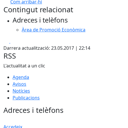
Com arribar-hi
Leaflet
| ©
OpenStreetMap
contributors
Contingut relacionat
+
Adreces i telèfons
−
Àrea de Promoció Econòmica
Facebook
X
Darrera actualització: 23.05.2017 | 22:14
RSS
L'actualitat a un clic
Agenda
Avisos
Notícies
Publicacions
Adreces i telèfons
Accedeix