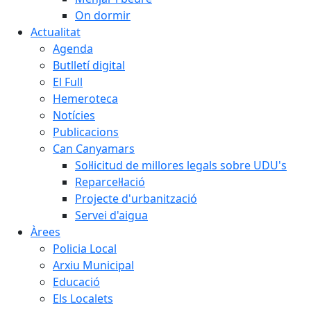
On dormir
Actualitat
Agenda
Butlletí digital
El Full
Hemeroteca
Notícies
Publicacions
Can Canyamars
Sol·licitud de millores legals sobre UDU's
Reparcel·lació
Projecte d'urbanització
Servei d'aigua
Àrees
Policia Local
Arxiu Municipal
Educació
Els Localets