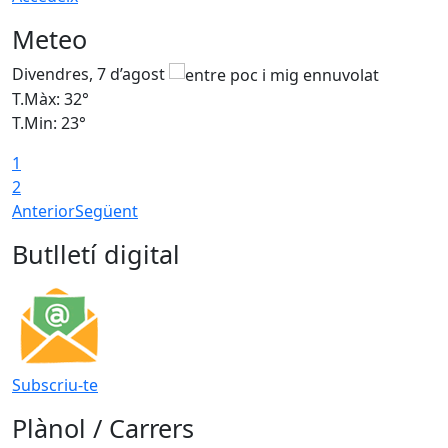
Meteo
Divendres, 7 d’agost
D
T.Màx: 32°
T
T.Min: 23°
T
1
2
Anterior
Següent
Butlletí digital
Subscriu-te
Plànol / Carrers