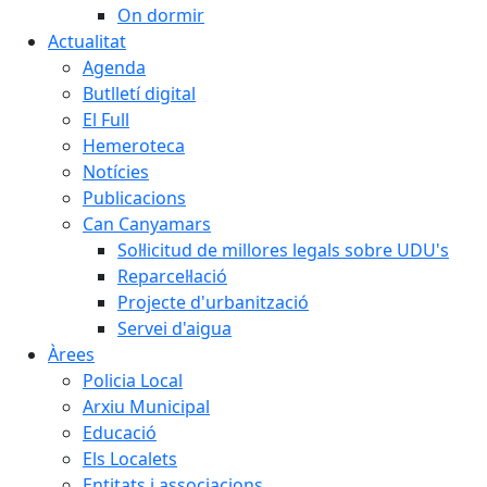
On dormir
Actualitat
Agenda
Butlletí digital
El Full
Hemeroteca
Notícies
Publicacions
Can Canyamars
Sol·licitud de millores legals sobre UDU's
Reparcel·lació
Projecte d'urbanització
Servei d'aigua
Àrees
Policia Local
Arxiu Municipal
Educació
Els Localets
Entitats i associacions