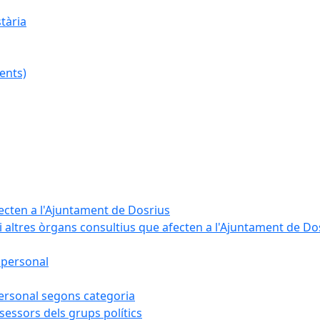
tària
ents)
fecten a l'Ajuntament de Dosrius
i altres òrgans consultius que afecten a l'Ajuntament de Do
 personal
 personal segons categoria
sessors dels grups polítics