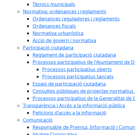
Tècnics municipals
Normativa: ordenances i reglaments
Ordenances reguladores i reglaments
Ordenances fiscals
Normativa urbanística
Acció de govern i normativa
Participació ciutadana
Reglament de participació ciutadana
Processos participatius de l'Ajuntament de D
Processos participatius oberts
Processos participatius tancats
Espais de participació ciutadana
Consultes públiques de projectes normatius e
Processos participatius de la Generalitat de 
Transparència i Accés a la informació pública
Peticions d'accés a la informació
Comunicació
Responsable de Premsa, Informació i Comun
Imatge Corporativa