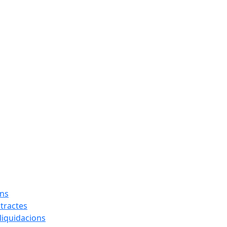
ons
tractes
liquidacions