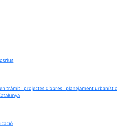
osrius
n tràmit i projectes d'obres i planejament urbanístic
Catalunya
icació