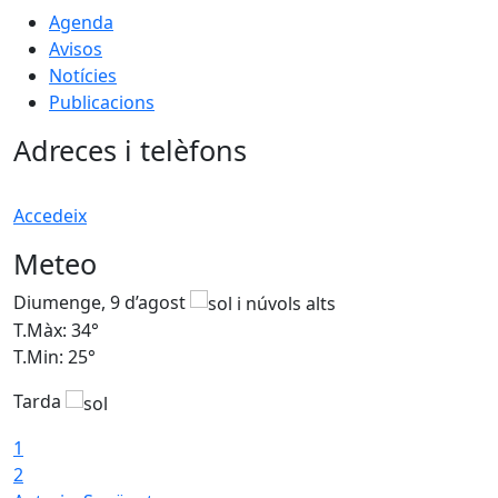
Agenda
Avisos
Notícies
Publicacions
Adreces i telèfons
Accedeix
Meteo
Diumenge, 9 d’agost
D
T.Màx: 34°
T
T.Min: 25°
T
Tarda
T
1
2