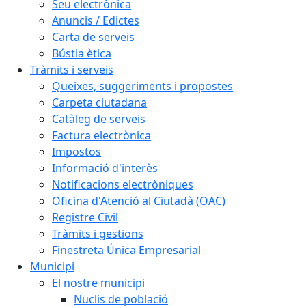
Seu electrònica
Anuncis / Edictes
Carta de serveis
Bústia ètica
Tràmits i serveis
Queixes, suggeriments i propostes
Carpeta ciutadana
Catàleg de serveis
Factura electrònica
Impostos
Informació d'interès
Notificacions electròniques
Oficina d'Atenció al Ciutadà (OAC)
Registre Civil
Tràmits i gestions
Finestreta Única Empresarial
Municipi
El nostre municipi
Nuclis de població