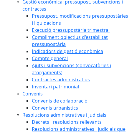
Gestió econòmica: pressupost, subvencions i
contractes
Pressupost, modificacions pressupostàries
i liquidacions
Execució pressupostària trimestral
Compliment objectius d'estabilitat
pressupostària
Indicadors de gestió econòmica
Compte general
Ajuts i subvencions (convocatòries i
atorgaments)
Contractes administratius
Inventari patrimonial
Convenis
Convenis de col·laboració
Convenis urbanístics
Resolucions administratives i judicials
Decrets i resolucions rellevants
Resolucions administratives i judicials que