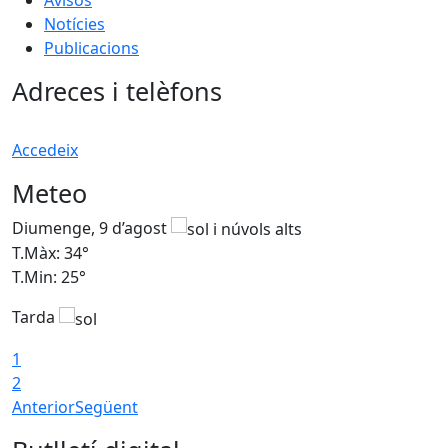
Notícies
Publicacions
Adreces i telèfons
Accedeix
Meteo
Diumenge, 9 d’agost
D
T.Màx: 34°
T
T.Min: 25°
T
Tarda
T
1
2
Anterior
Següent