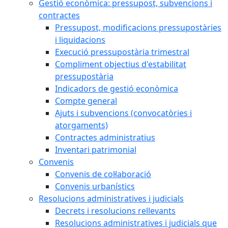
Gestió econòmica: pressupost, subvencions i
contractes
Pressupost, modificacions pressupostàries
i liquidacions
Execució pressupostària trimestral
Compliment objectius d'estabilitat
pressupostària
Indicadors de gestió econòmica
Compte general
Ajuts i subvencions (convocatòries i
atorgaments)
Contractes administratius
Inventari patrimonial
Convenis
Convenis de col·laboració
Convenis urbanístics
Resolucions administratives i judicials
Decrets i resolucions rellevants
Resolucions administratives i judicials que