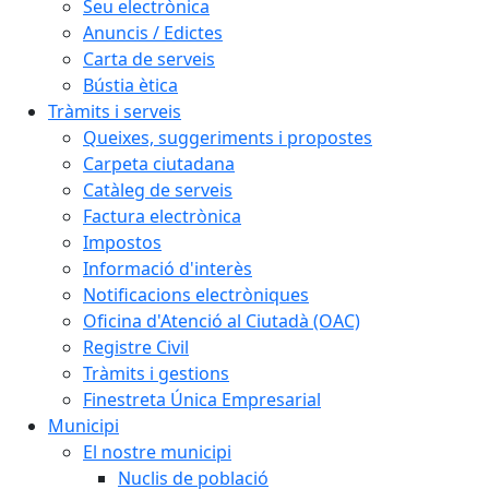
Seu electrònica
Anuncis / Edictes
Carta de serveis
Bústia ètica
Tràmits i serveis
Queixes, suggeriments i propostes
Carpeta ciutadana
Catàleg de serveis
Factura electrònica
Impostos
Informació d'interès
Notificacions electròniques
Oficina d'Atenció al Ciutadà (OAC)
Registre Civil
Tràmits i gestions
Finestreta Única Empresarial
Municipi
El nostre municipi
Nuclis de població