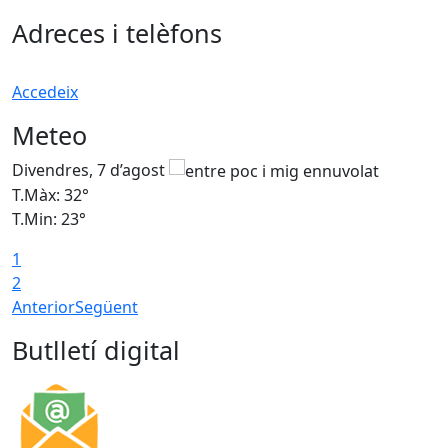
Adreces i telèfons
Accedeix
Meteo
Divendres, 7 d’agost
D
T.Màx: 32°
T
T.Min: 23°
T
1
2
Anterior
Següent
Butlletí digital