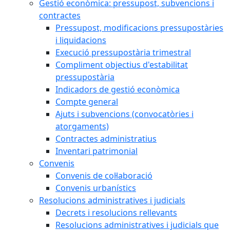
Gestió econòmica: pressupost, subvencions i
contractes
Pressupost, modificacions pressupostàries
i liquidacions
Execució pressupostària trimestral
Compliment objectius d'estabilitat
pressupostària
Indicadors de gestió econòmica
Compte general
Ajuts i subvencions (convocatòries i
atorgaments)
Contractes administratius
Inventari patrimonial
Convenis
Convenis de col·laboració
Convenis urbanístics
Resolucions administratives i judicials
Decrets i resolucions rellevants
Resolucions administratives i judicials que