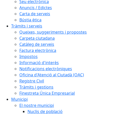
Seu electrònica
Anuncis / Edictes
Carta de serveis
Bústia ètica
Tràmits i serveis
Queixes, suggeriments i propostes
Carpeta ciutadana
Catàleg de serveis
Factura electrònica
Impostos
Informació d'interès
Notificacions electròniques
Oficina d'Atenció al Ciutadà (OAC)
Registre Civil
Tràmits i gestions
Finestreta Única Empresarial
Municipi
El nostre municipi
Nuclis de població