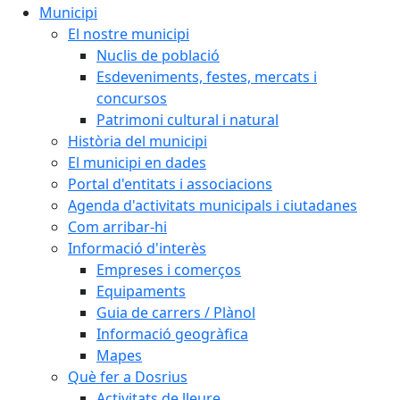
Municipi
El nostre municipi
Nuclis de població
Esdeveniments, festes, mercats i
concursos
Patrimoni cultural i natural
Història del municipi
El municipi en dades
Portal d'entitats i associacions
Agenda d'activitats municipals i ciutadanes
Com arribar-hi
Informació d'interès
Empreses i comerços
Equipaments
Guia de carrers / Plànol
Informació geogràfica
Mapes
Què fer a Dosrius
Activitats de lleure