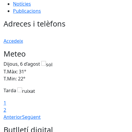
Notícies
Publicacions
Adreces i telèfons
Accedeix
Meteo
Dijous, 6 d’agost
D
T.Màx: 31°
T
T.Min: 22°
T
Tarda
1
2
Anterior
Següent
Butlletí digital