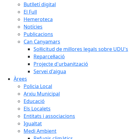
Butlletí digital
El Full
Hemeroteca
Notícies
Publicacions
Can Canyamars
Sol·licitud de millores legals sobre UDU's
Reparcel·lació
Projecte d'urbanització
Servei d'aigua
Àrees
Policia Local
Arxiu Municipal
Educació
Els Localets
Entitats i associacions
Igualtat
Medi Ambient
Refugis climàtics