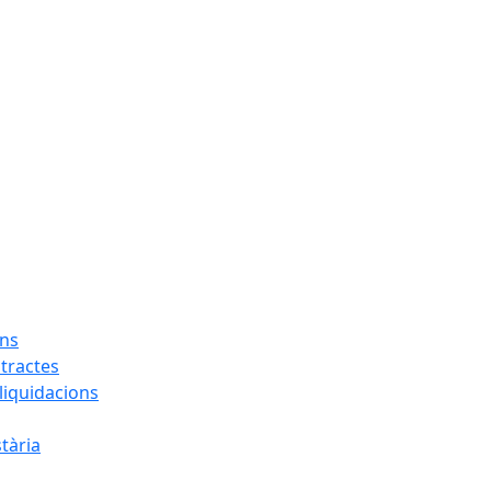
ons
tractes
liquidacions
tària