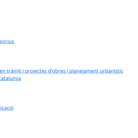
osrius
n tràmit i projectes d'obres i planejament urbanístic
Catalunya
icació