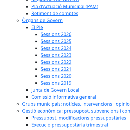
Pla d'Actuació Municipal (PAM)
Retiment de comptes
Òrgans de Govern
El Ple
Sessions 2026
Sessions 2025
Sessions 2024
Sessions 2023
Sessions 2022
Sessions 2021
Sessions 2020
Sessions 2019
Junta de Govern Local
Comissió informativa general
Grups municipals: notícies, intervencions i opini
Gestió econòmica: pressupost, subvencions i con
Pressupost, modificacions pressupostàries i 
Execució pressupostària trimestral