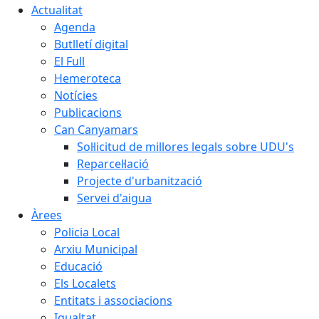
Actualitat
Agenda
Butlletí digital
El Full
Hemeroteca
Notícies
Publicacions
Can Canyamars
Sol·licitud de millores legals sobre UDU's
Reparcel·lació
Projecte d'urbanització
Servei d'aigua
Àrees
Policia Local
Arxiu Municipal
Educació
Els Localets
Entitats i associacions
Igualtat