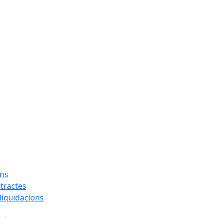
ons
tractes
liquidacions