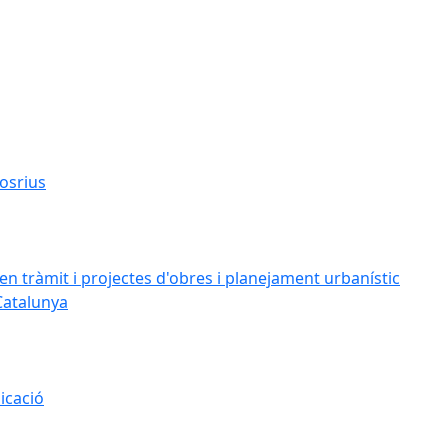
osrius
n tràmit i projectes d'obres i planejament urbanístic
Catalunya
icació