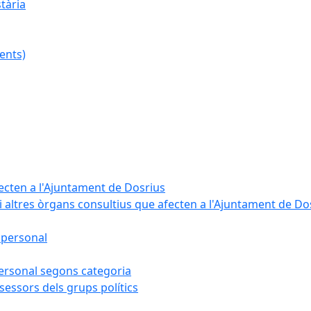
tària
ents)
fecten a l'Ajuntament de Dosrius
i altres òrgans consultius que afecten a l'Ajuntament de Do
 personal
 personal segons categoria
sessors dels grups polítics