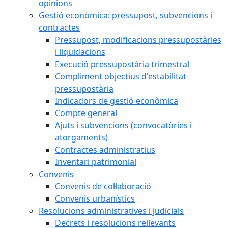
opinions
Gestió econòmica: pressupost, subvencions i
contractes
Pressupost, modificacions pressupostàries
i liquidacions
Execució pressupostària trimestral
Compliment objectius d'estabilitat
pressupostària
Indicadors de gestió econòmica
Compte general
Ajuts i subvencions (convocatòries i
atorgaments)
Contractes administratius
Inventari patrimonial
Convenis
Convenis de col·laboració
Convenis urbanístics
Resolucions administratives i judicials
Decrets i resolucions rellevants