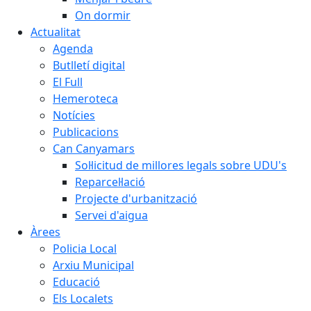
On dormir
Actualitat
Agenda
Butlletí digital
El Full
Hemeroteca
Notícies
Publicacions
Can Canyamars
Sol·licitud de millores legals sobre UDU's
Reparcel·lació
Projecte d'urbanització
Servei d'aigua
Àrees
Policia Local
Arxiu Municipal
Educació
Els Localets