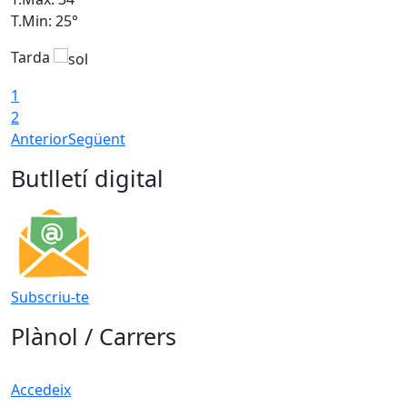
T.Min: 25°
T
Tarda
T
1
2
Anterior
Següent
Butlletí digital
Subscriu-te
Plànol / Carrers
Accedeix