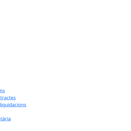
ons
tractes
liquidacions
tària