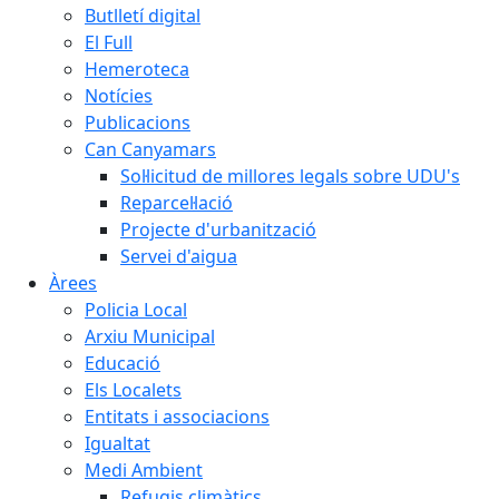
Butlletí digital
El Full
Hemeroteca
Notícies
Publicacions
Can Canyamars
Sol·licitud de millores legals sobre UDU's
Reparcel·lació
Projecte d'urbanització
Servei d'aigua
Àrees
Policia Local
Arxiu Municipal
Educació
Els Localets
Entitats i associacions
Igualtat
Medi Ambient
Refugis climàtics