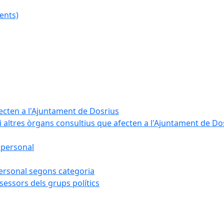
ents)
fecten a l'Ajuntament de Dosrius
i altres òrgans consultius que afecten a l'Ajuntament de Do
 personal
 personal segons categoria
sessors dels grups polítics