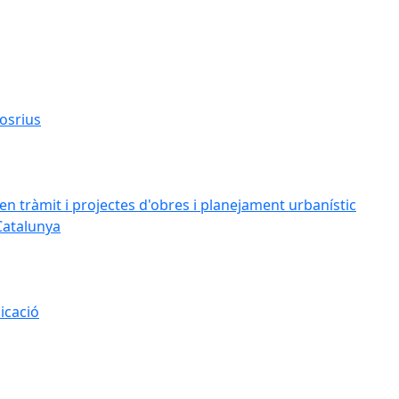
osrius
n tràmit i projectes d'obres i planejament urbanístic
Catalunya
icació