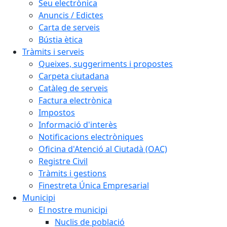
Seu electrònica
Anuncis / Edictes
Carta de serveis
Bústia ètica
Tràmits i serveis
Queixes, suggeriments i propostes
Carpeta ciutadana
Catàleg de serveis
Factura electrònica
Impostos
Informació d'interès
Notificacions electròniques
Oficina d'Atenció al Ciutadà (OAC)
Registre Civil
Tràmits i gestions
Finestreta Única Empresarial
Municipi
El nostre municipi
Nuclis de població