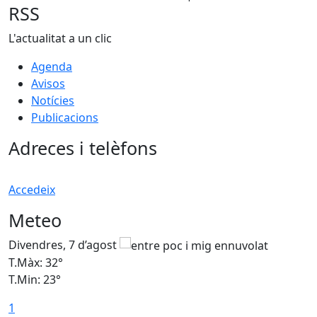
RSS
L'actualitat a un clic
Agenda
Avisos
Notícies
Publicacions
Adreces i telèfons
Accedeix
Meteo
Divendres, 7 d’agost
D
T.Màx: 32°
T
T.Min: 23°
T
1