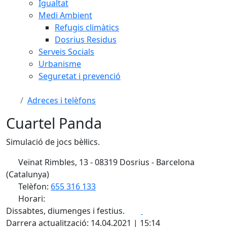
Igualtat
Medi Ambient
Refugis climàtics
Dosrius Residus
Serveis Socials
Urbanisme
Seguretat i prevenció
Adreces i telèfons
Cuartel Panda
Simulació de jocs bèl·lics.
Veïnat Rimbles, 13 - 08319 Dosrius - Barcelona
(Catalunya)
Telèfon:
655 316 133
Horari:
Facebook
X
Dissabtes, diumenges i festius.
Darrera actualització: 14.04.2021 | 15:14