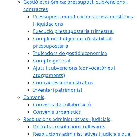
Gestió econòmica: pressupost, subvencions i
contractes
Pressupost, modificacions pressupostàries
i liquidacions
Execució pressupostària trimestral
Compliment objectius d'estabilitat
pressupostària
Indicadors de gestió econòmica
Compte general
Ajuts i subvencions (convocatòries i
atorgaments)
Contractes administratius
Inventari patrimonial
Convenis
Convenis de col·laboració
Convenis urbanístics
Resolucions administratives i judicials
Decrets i resolucions rellevants
Resolucions administratives i judicials que