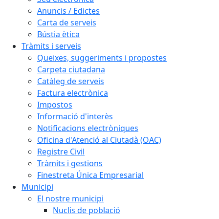
Anuncis / Edictes
Carta de serveis
Bústia ètica
Tràmits i serveis
Queixes, suggeriments i propostes
Carpeta ciutadana
Catàleg de serveis
Factura electrònica
Impostos
Informació d'interès
Notificacions electròniques
Oficina d'Atenció al Ciutadà (OAC)
Registre Civil
Tràmits i gestions
Finestreta Única Empresarial
Municipi
El nostre municipi
Nuclis de població