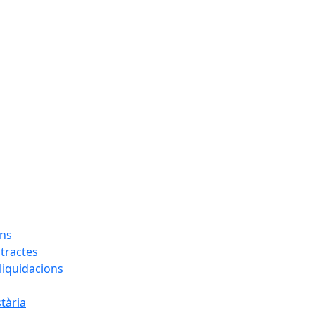
ons
tractes
liquidacions
tària