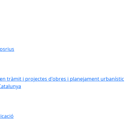
osrius
n tràmit i projectes d'obres i planejament urbanístic
Catalunya
icació