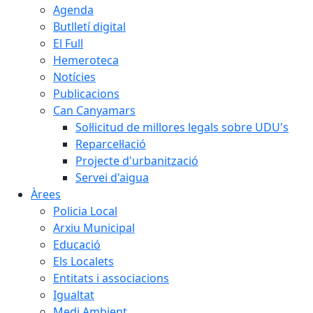
Agenda
Butlletí digital
El Full
Hemeroteca
Notícies
Publicacions
Can Canyamars
Sol·licitud de millores legals sobre UDU's
Reparcel·lació
Projecte d'urbanització
Servei d'aigua
Àrees
Policia Local
Arxiu Municipal
Educació
Els Localets
Entitats i associacions
Igualtat
Medi Ambient