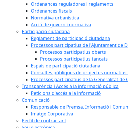
Ordenances reguladores i reglaments
Ordenances fiscals
Normativa urbanística
Acció de govern i normativa
Participació ciutadana
Reglament de participació ciutadana
Processos participatius de l'Ajuntament de D
Processos participatius oberts
Processos participatius tancats
Espais de participació ciutadana
Consultes públiques de projectes normatius e
Processos participatius de la Generalitat de 
Transparència i Accés a la informació pública
Peticions d'accés a la informació
Comunicació
Responsable de Premsa, Informació i Comun
Imatge Corporativa
Perfil de contractant
Seu electrònica