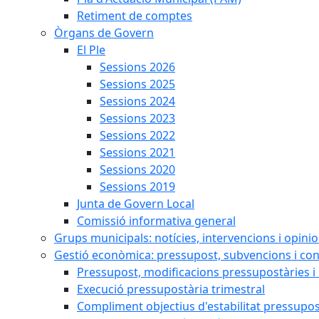
Retiment de comptes
Òrgans de Govern
El Ple
Sessions 2026
Sessions 2025
Sessions 2024
Sessions 2023
Sessions 2022
Sessions 2021
Sessions 2020
Sessions 2019
Junta de Govern Local
Comissió informativa general
Grups municipals: notícies, intervencions i opini
Gestió econòmica: pressupost, subvencions i con
Pressupost, modificacions pressupostàries i 
Execució pressupostària trimestral
Compliment objectius d'estabilitat pressupos