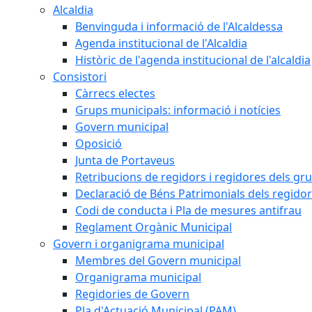
Alcaldia
Benvinguda i informació de l'Alcaldessa
Agenda institucional de l'Alcaldia
Històric de l'agenda institucional de l'alcaldia
Consistori
Càrrecs electes
Grups municipals: informació i notícies
Govern municipal
Oposició
Junta de Portaveus
Retribucions de regidors i regidores dels gr
Declaració de Béns Patrimonials dels regidor
Codi de conducta i Pla de mesures antifrau
Reglament Orgànic Municipal
Govern i organigrama municipal
Membres del Govern municipal
Organigrama municipal
Regidories de Govern
Pla d'Actuació Municipal (PAM)