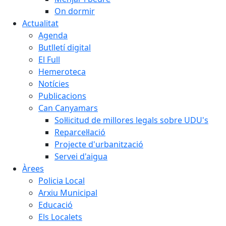
On dormir
Actualitat
Agenda
Butlletí digital
El Full
Hemeroteca
Notícies
Publicacions
Can Canyamars
Sol·licitud de millores legals sobre UDU's
Reparcel·lació
Projecte d'urbanització
Servei d'aigua
Àrees
Policia Local
Arxiu Municipal
Educació
Els Localets