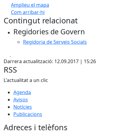
Amplieu el mapa
Com arribar-hi
Leaflet
| ©
OpenStreetMap
contributors
Contingut relacionat
+
Regidories de Govern
−
Regidoria de Serveis Socials
Facebook
X
Darrera actualització: 12.09.2017 | 15:26
RSS
L'actualitat a un clic
Agenda
Avisos
Notícies
Publicacions
Adreces i telèfons