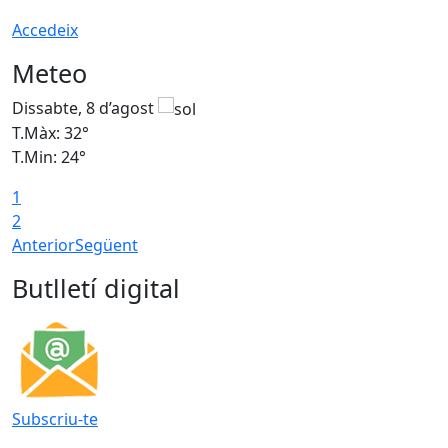
Accedeix
Meteo
Dissabte, 8 d’agost
D
T.Màx: 32°
T
T.Min: 24°
T
1
2
Anterior
Següent
Butlletí digital
Subscriu-te