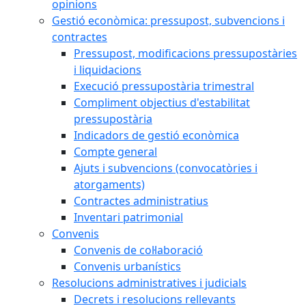
opinions
Gestió econòmica: pressupost, subvencions i
contractes
Pressupost, modificacions pressupostàries
i liquidacions
Execució pressupostària trimestral
Compliment objectius d'estabilitat
pressupostària
Indicadors de gestió econòmica
Compte general
Ajuts i subvencions (convocatòries i
atorgaments)
Contractes administratius
Inventari patrimonial
Convenis
Convenis de col·laboració
Convenis urbanístics
Resolucions administratives i judicials
Decrets i resolucions rellevants