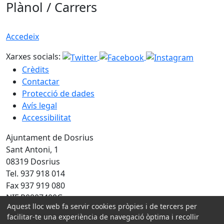
Plànol / Carrers
Accedeix
Xarxes socials:
Crèdits
Contactar
Protecció de dades
Avís legal
Accessibilitat
Ajuntament de Dosrius
Sant Antoni, 1
08319 Dosrius
Tel. 937 918 014
Fax 937 919 080
NIF P0807400G
Aquest lloc web fa servir cookies pròpies i de tercers per
facilitar-te una experiència de navegació òptima i recollir
Amb la col·laboració de: