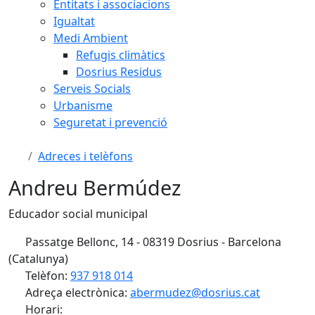
Entitats i associacions
Igualtat
Medi Ambient
Refugis climàtics
Dosrius Residus
Serveis Socials
Urbanisme
Seguretat i prevenció
Adreces i telèfons
Andreu Bermúdez
Educador social municipal
Passatge Bellonc, 14 - 08319 Dosrius - Barcelona
(Catalunya)
Telèfon:
937 918 014
Adreça electrònica:
abermudez@dosrius.cat
Horari: