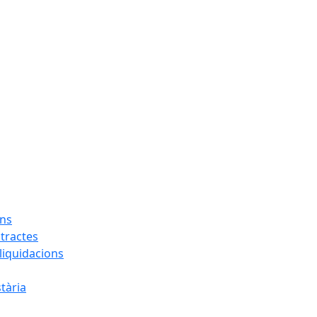
ons
tractes
liquidacions
tària