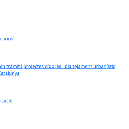
osrius
n tràmit i projectes d'obres i planejament urbanístic
Catalunya
icació