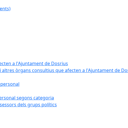
ents)
fecten a l'Ajuntament de Dosrius
i altres òrgans consultius que afecten a l'Ajuntament de Do
 personal
 personal segons categoria
sessors dels grups polítics