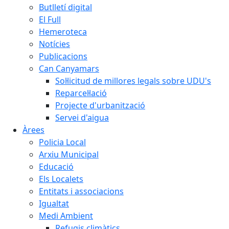
Butlletí digital
El Full
Hemeroteca
Notícies
Publicacions
Can Canyamars
Sol·licitud de millores legals sobre UDU's
Reparcel·lació
Projecte d'urbanització
Servei d'aigua
Àrees
Policia Local
Arxiu Municipal
Educació
Els Localets
Entitats i associacions
Igualtat
Medi Ambient
Refugis climàtics