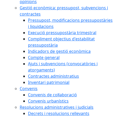
opinions
Gestió econòmica: pressupost, subvencions i
contractes
Pressupost, modificacions pressupostàries
i liquidacions
Execució pressupostària trimestral
Compliment objectius d'estabilitat
pressupostària
Indicadors de gestió econòmica
Compte general
Ajuts i subvencions (convocatòries i
atorgaments)
Contractes administratius
Inventari patrimonial
Convenis
Convenis de col·laboració
Convenis urbanístics
Resolucions administratives i judicials
Decrets i resolucions rellevants