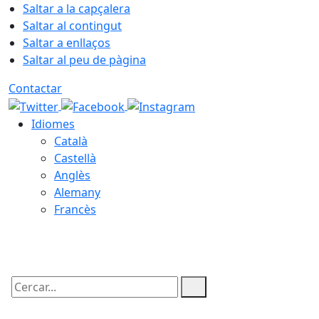
Saltar a la capçalera
Saltar al contingut
Saltar a enllaços
Saltar al peu de pàgina
Contactar
Idiomes
Català
Castellà
Anglès
Alemany
Francès
07.08.2026 | 20:23
Cercar: