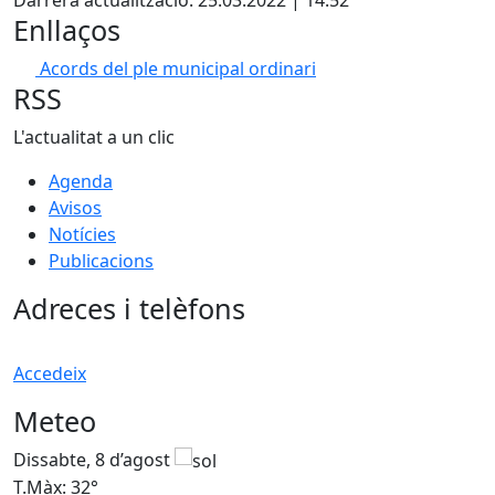
Enllaços
Acords del ple municipal ordinari
RSS
L'actualitat a un clic
Agenda
Avisos
Notícies
Publicacions
Adreces i telèfons
Accedeix
Meteo
Dissabte, 8 d’agost
D
T.Màx: 32°
T