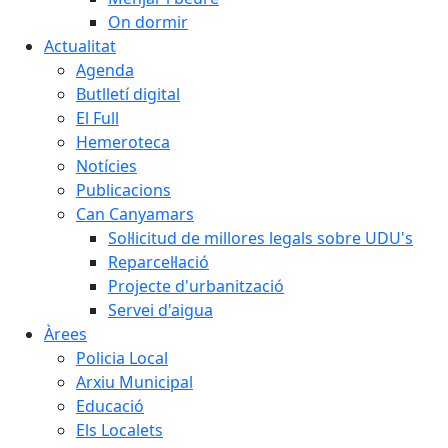
On dormir
Actualitat
Agenda
Butlletí digital
El Full
Hemeroteca
Notícies
Publicacions
Can Canyamars
Sol·licitud de millores legals sobre UDU's
Reparcel·lació
Projecte d'urbanització
Servei d'aigua
Àrees
Policia Local
Arxiu Municipal
Educació
Els Localets