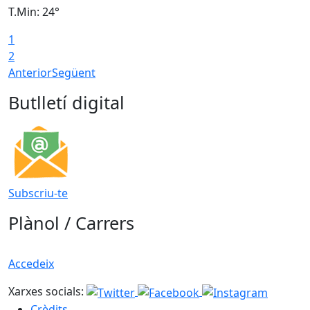
T.Min: 24°
T
1
2
Anterior
Següent
Butlletí digital
Subscriu-te
Plànol / Carrers
Accedeix
Xarxes socials:
Crèdits