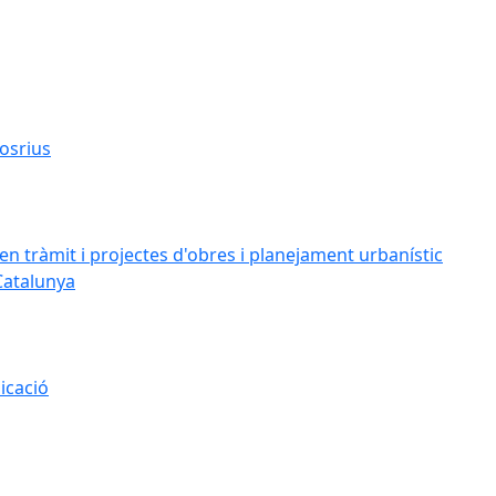
osrius
n tràmit i projectes d'obres i planejament urbanístic
Catalunya
icació