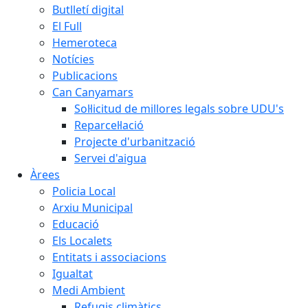
Butlletí digital
El Full
Hemeroteca
Notícies
Publicacions
Can Canyamars
Sol·licitud de millores legals sobre UDU's
Reparcel·lació
Projecte d'urbanització
Servei d'aigua
Àrees
Policia Local
Arxiu Municipal
Educació
Els Localets
Entitats i associacions
Igualtat
Medi Ambient
Refugis climàtics