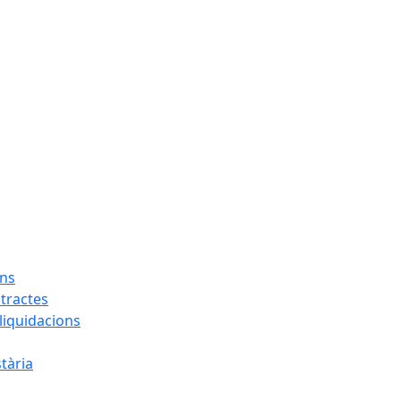
ons
tractes
liquidacions
tària