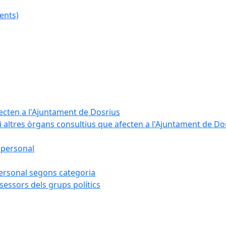
ents)
fecten a l'Ajuntament de Dosrius
i altres òrgans consultius que afecten a l'Ajuntament de Do
 personal
 personal segons categoria
sessors dels grups polítics