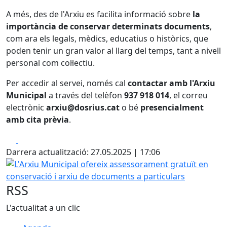
A més, des de l'Arxiu es facilita informació sobre
la
importància de conservar determinats documents
,
com ara els legals, mèdics, educatius o històrics, que
poden tenir un gran valor al llarg del temps, tant a nivell
personal com col·lectiu.
Per accedir al servei, només cal
contactar amb l'Arxiu
Municipal
a través del telèfon
937 918 014
, el correu
electrònic
arxiu@dosrius.cat
o bé
presencialment
amb cita prèvia
.
Facebook
X
Darrera actualització: 27.05.2025 | 17:06
L'Arxiu Municipal ofereix assessorament gratuït en conser
RSS
L'actualitat a un clic