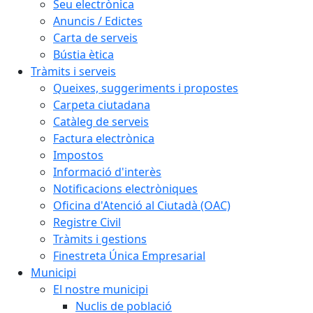
Seu electrònica
Anuncis / Edictes
Carta de serveis
Bústia ètica
Tràmits i serveis
Queixes, suggeriments i propostes
Carpeta ciutadana
Catàleg de serveis
Factura electrònica
Impostos
Informació d'interès
Notificacions electròniques
Oficina d'Atenció al Ciutadà (OAC)
Registre Civil
Tràmits i gestions
Finestreta Única Empresarial
Municipi
El nostre municipi
Nuclis de població