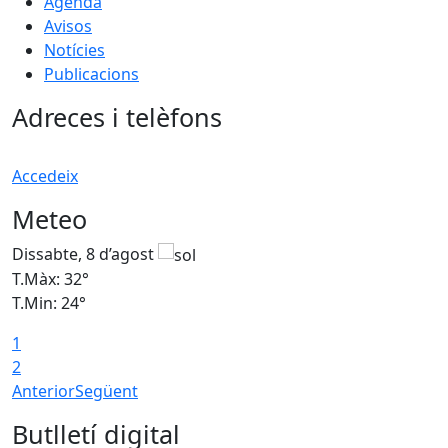
Agenda
Avisos
Notícies
Publicacions
Adreces i telèfons
Accedeix
Meteo
Dissabte, 8 d’agost
D
T.Màx: 32°
T
T.Min: 24°
T
1
2
Anterior
Següent
Butlletí digital