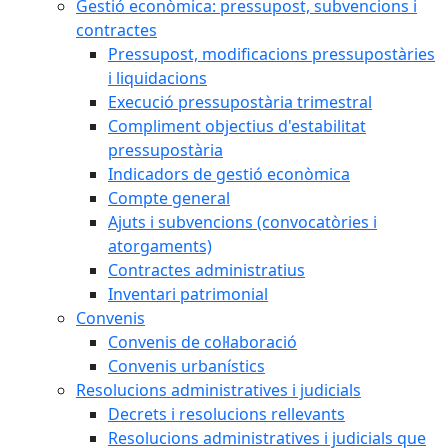
Gestió econòmica: pressupost, subvencions i
contractes
Pressupost, modificacions pressupostàries
i liquidacions
Execució pressupostària trimestral
Compliment objectius d'estabilitat
pressupostària
Indicadors de gestió econòmica
Compte general
Ajuts i subvencions (convocatòries i
atorgaments)
Contractes administratius
Inventari patrimonial
Convenis
Convenis de col·laboració
Convenis urbanístics
Resolucions administratives i judicials
Decrets i resolucions rellevants
Resolucions administratives i judicials que