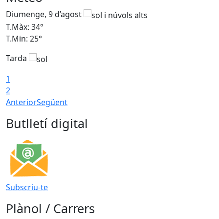
Diumenge, 9 d’agost
D
T.Màx: 34°
T
T.Min: 25°
T
Tarda
T
1
2
Anterior
Següent
Butlletí digital
Subscriu-te
Plànol / Carrers