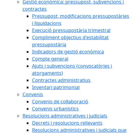
Gestió econòmica: pressupost, subvencions i
contractes
Pressupost, modificacions pressupostàries
i liquidacions
Execució pressupostària trimestral
Compliment objectius d'estabilitat
pressupostària
Indicadors de gestió econòmica
Compte general
Ajuts i subvencions (convocatòries i
atorgaments)
Contractes administratius
Inventari patrimonial
Convenis
Convenis de col·laboració
Convenis urbanístics
Resolucions administratives i judicials
Decrets i resolucions rellevants
Resolucions administratives i judicials que