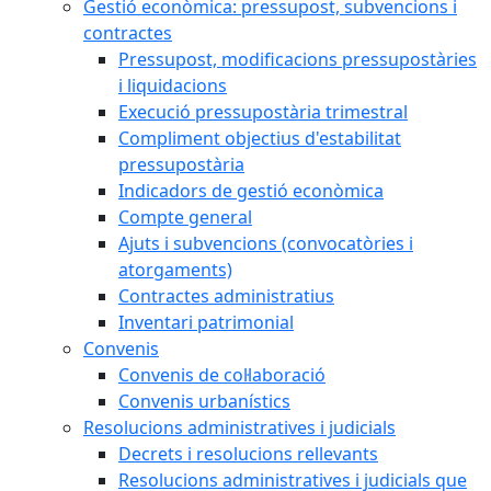
Gestió econòmica: pressupost, subvencions i
contractes
Pressupost, modificacions pressupostàries
i liquidacions
Execució pressupostària trimestral
Compliment objectius d'estabilitat
pressupostària
Indicadors de gestió econòmica
Compte general
Ajuts i subvencions (convocatòries i
atorgaments)
Contractes administratius
Inventari patrimonial
Convenis
Convenis de col·laboració
Convenis urbanístics
Resolucions administratives i judicials
Decrets i resolucions rellevants
Resolucions administratives i judicials que