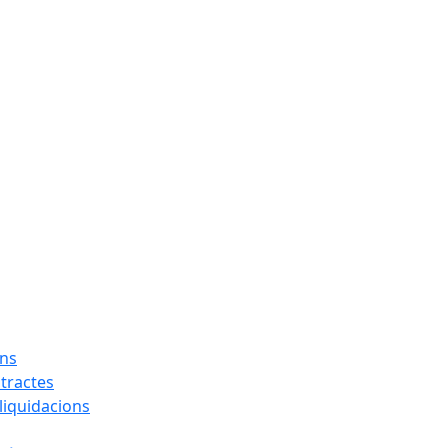
ons
tractes
liquidacions