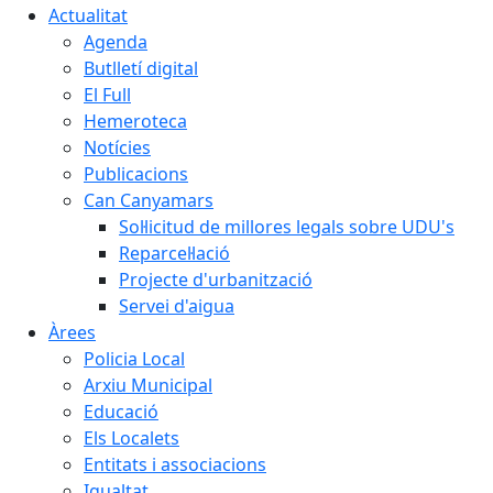
Actualitat
Agenda
Butlletí digital
El Full
Hemeroteca
Notícies
Publicacions
Can Canyamars
Sol·licitud de millores legals sobre UDU's
Reparcel·lació
Projecte d'urbanització
Servei d'aigua
Àrees
Policia Local
Arxiu Municipal
Educació
Els Localets
Entitats i associacions
Igualtat