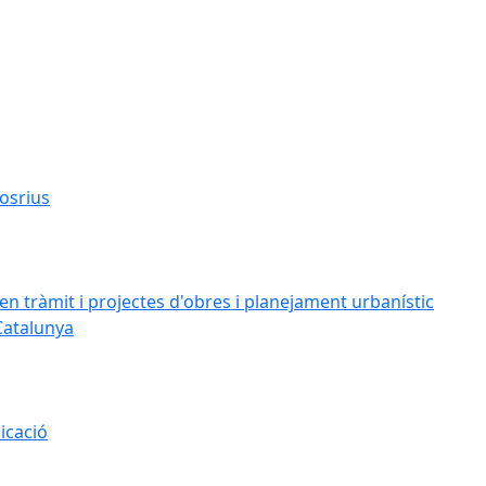
osrius
n tràmit i projectes d'obres i planejament urbanístic
Catalunya
icació