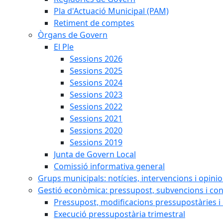
Pla d'Actuació Municipal (PAM)
Retiment de comptes
Òrgans de Govern
El Ple
Sessions 2026
Sessions 2025
Sessions 2024
Sessions 2023
Sessions 2022
Sessions 2021
Sessions 2020
Sessions 2019
Junta de Govern Local
Comissió informativa general
Grups municipals: notícies, intervencions i opini
Gestió econòmica: pressupost, subvencions i con
Pressupost, modificacions pressupostàries i 
Execució pressupostària trimestral