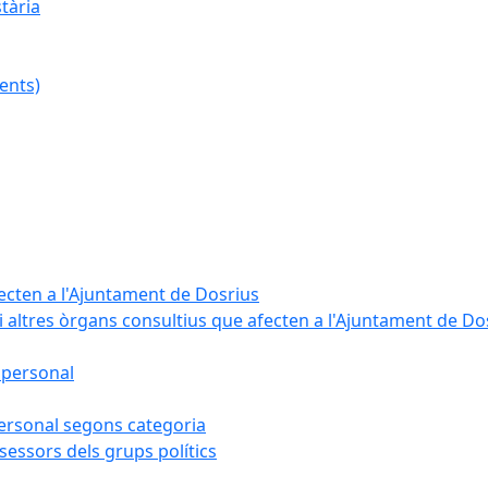
tària
ents)
fecten a l'Ajuntament de Dosrius
i altres òrgans consultius que afecten a l'Ajuntament de Do
 personal
 personal segons categoria
sessors dels grups polítics