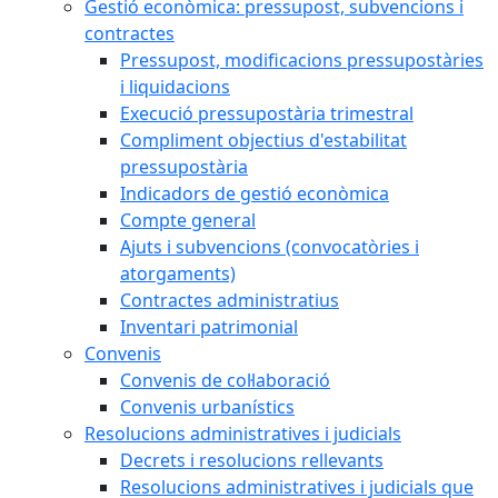
Gestió econòmica: pressupost, subvencions i
contractes
Pressupost, modificacions pressupostàries
i liquidacions
Execució pressupostària trimestral
Compliment objectius d'estabilitat
pressupostària
Indicadors de gestió econòmica
Compte general
Ajuts i subvencions (convocatòries i
atorgaments)
Contractes administratius
Inventari patrimonial
Convenis
Convenis de col·laboració
Convenis urbanístics
Resolucions administratives i judicials
Decrets i resolucions rellevants
Resolucions administratives i judicials que