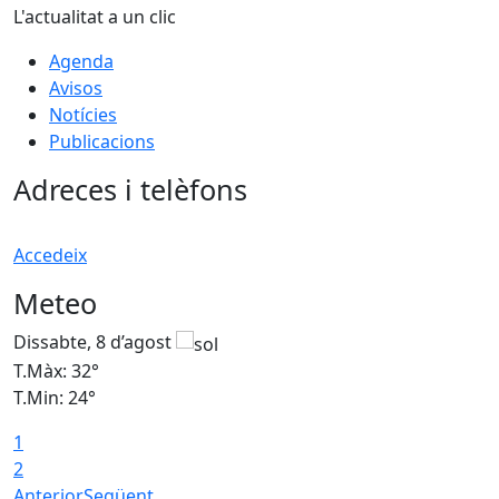
L'actualitat a un clic
Agenda
Avisos
Notícies
Publicacions
Adreces i telèfons
Accedeix
Meteo
Dissabte, 8 d’agost
D
T.Màx: 32°
T
T.Min: 24°
T
1
2
Anterior
Següent