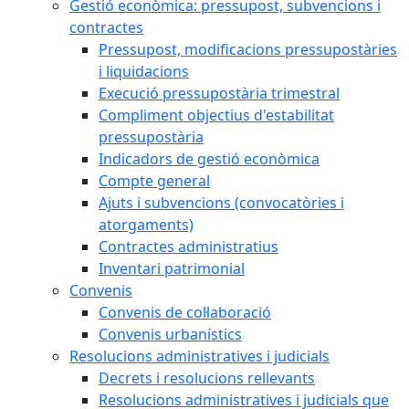
Gestió econòmica: pressupost, subvencions i
contractes
Pressupost, modificacions pressupostàries
i liquidacions
Execució pressupostària trimestral
Compliment objectius d'estabilitat
pressupostària
Indicadors de gestió econòmica
Compte general
Ajuts i subvencions (convocatòries i
atorgaments)
Contractes administratius
Inventari patrimonial
Convenis
Convenis de col·laboració
Convenis urbanístics
Resolucions administratives i judicials
Decrets i resolucions rellevants
Resolucions administratives i judicials que