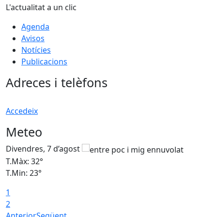
L'actualitat a un clic
Agenda
Avisos
Notícies
Publicacions
Adreces i telèfons
Accedeix
Meteo
Divendres, 7 d’agost
D
T.Màx: 32°
T
T.Min: 23°
T
1
2
Anterior
Següent