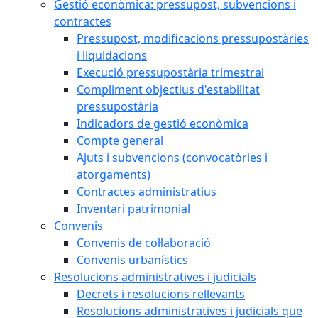
Gestió econòmica: pressupost, subvencions i
contractes
Pressupost, modificacions pressupostàries
i liquidacions
Execució pressupostària trimestral
Compliment objectius d'estabilitat
pressupostària
Indicadors de gestió econòmica
Compte general
Ajuts i subvencions (convocatòries i
atorgaments)
Contractes administratius
Inventari patrimonial
Convenis
Convenis de col·laboració
Convenis urbanístics
Resolucions administratives i judicials
Decrets i resolucions rellevants
Resolucions administratives i judicials que