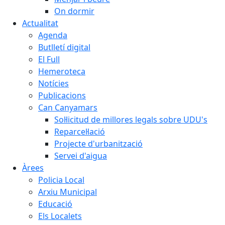
On dormir
Actualitat
Agenda
Butlletí digital
El Full
Hemeroteca
Notícies
Publicacions
Can Canyamars
Sol·licitud de millores legals sobre UDU's
Reparcel·lació
Projecte d'urbanització
Servei d'aigua
Àrees
Policia Local
Arxiu Municipal
Educació
Els Localets