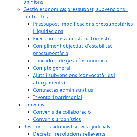
opinions
Gestió econòmica: pressupost, subvencions i
contractes
Pressupost, modificacions pressupostàries
i liquidacions
Execució pressupostària trimestral
Compliment objectius d'estabilitat
pressupostària
Indicadors de gestió econòmica
Compte general
Ajuts i subvencions (convocatòries i
atorgaments)
Contractes administratius
Inventari patrimonial
Convenis
Convenis de col·laboració
Convenis urbanístics
Resolucions administratives i judicials
Decrets i resolucions rellevants