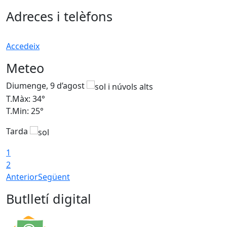
Adreces i telèfons
Accedeix
Meteo
Diumenge, 9 d’agost
D
T.Màx: 34°
T
T.Min: 25°
T
Tarda
T
1
2
Anterior
Següent
Butlletí digital