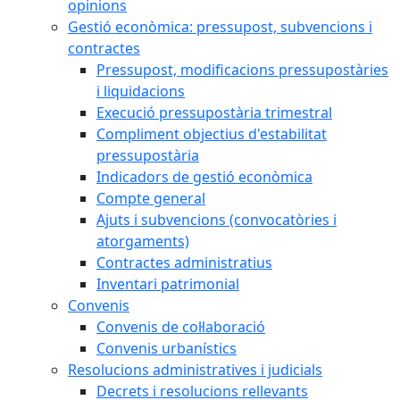
opinions
Gestió econòmica: pressupost, subvencions i
contractes
Pressupost, modificacions pressupostàries
i liquidacions
Execució pressupostària trimestral
Compliment objectius d'estabilitat
pressupostària
Indicadors de gestió econòmica
Compte general
Ajuts i subvencions (convocatòries i
atorgaments)
Contractes administratius
Inventari patrimonial
Convenis
Convenis de col·laboració
Convenis urbanístics
Resolucions administratives i judicials
Decrets i resolucions rellevants