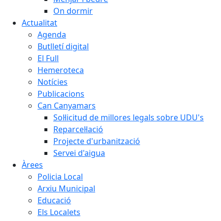
On dormir
Actualitat
Agenda
Butlletí digital
El Full
Hemeroteca
Notícies
Publicacions
Can Canyamars
Sol·licitud de millores legals sobre UDU's
Reparcel·lació
Projecte d'urbanització
Servei d'aigua
Àrees
Policia Local
Arxiu Municipal
Educació
Els Localets