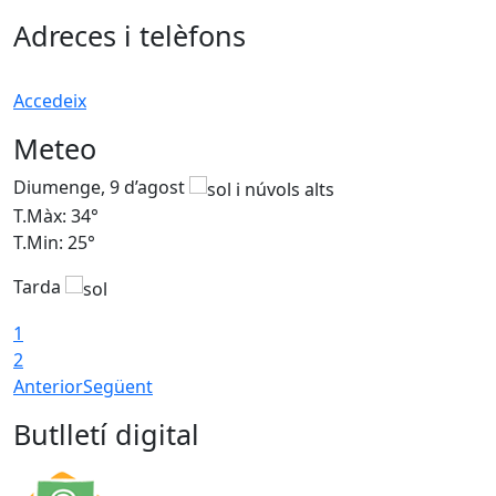
Adreces i telèfons
Accedeix
Meteo
Diumenge, 9 d’agost
D
T.Màx: 34°
T
T.Min: 25°
T
Tarda
T
1
2
Anterior
Següent
Butlletí digital