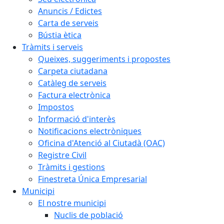
Anuncis / Edictes
Carta de serveis
Bústia ètica
Tràmits i serveis
Queixes, suggeriments i propostes
Carpeta ciutadana
Catàleg de serveis
Factura electrònica
Impostos
Informació d'interès
Notificacions electròniques
Oficina d'Atenció al Ciutadà (OAC)
Registre Civil
Tràmits i gestions
Finestreta Única Empresarial
Municipi
El nostre municipi
Nuclis de població