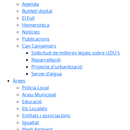
Agenda
Butlletí digital
El Full
Hemeroteca
Notícies
Publicacions
Can Canyamars
Sol·licitud de millores legals sobre UDU's
Reparcel·lació
Projecte d'urbanització
Servei d'aigua
Àrees
Policia Local
Arxiu Municipal
Educació
Els Localets
Entitats i associacions
Igualtat
Medi Ambient