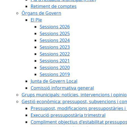
Retiment de comptes
Òrgans de Govern
El Ple
Sessions 2026
Sessions 2025
Sessions 2024
Sessions 2023
Sessions 2022
Sessions 2021
Sessions 2020
Sessions 2019
Junta de Govern Local
Comissió informativa general
Grups municipals: notícies, intervencions i opini
Gestió econòmica: pressupost, subvencions i con
Pressupost, modificacions pressupostàries i 
Execució pressupostària trimestral
Compliment objectius d'estabilitat pressupos