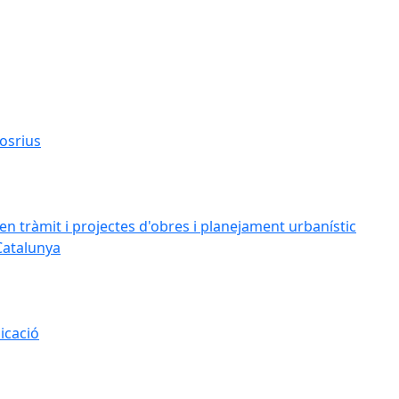
osrius
n tràmit i projectes d'obres i planejament urbanístic
Catalunya
icació