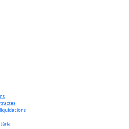
ons
tractes
liquidacions
tària