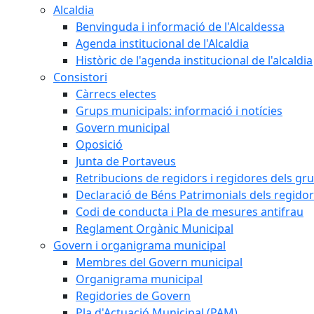
Alcaldia
Benvinguda i informació de l'Alcaldessa
Agenda institucional de l'Alcaldia
Històric de l'agenda institucional de l'alcaldia
Consistori
Càrrecs electes
Grups municipals: informació i notícies
Govern municipal
Oposició
Junta de Portaveus
Retribucions de regidors i regidores dels gr
Declaració de Béns Patrimonials dels regidor
Codi de conducta i Pla de mesures antifrau
Reglament Orgànic Municipal
Govern i organigrama municipal
Membres del Govern municipal
Organigrama municipal
Regidories de Govern
Pla d'Actuació Municipal (PAM)