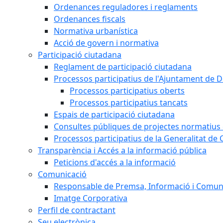
Ordenances reguladores i reglaments
Ordenances fiscals
Normativa urbanística
Acció de govern i normativa
Participació ciutadana
Reglament de participació ciutadana
Processos participatius de l'Ajuntament de D
Processos participatius oberts
Processos participatius tancats
Espais de participació ciutadana
Consultes públiques de projectes normatius e
Processos participatius de la Generalitat de 
Transparència i Accés a la informació pública
Peticions d'accés a la informació
Comunicació
Responsable de Premsa, Informació i Comun
Imatge Corporativa
Perfil de contractant
Seu electrònica