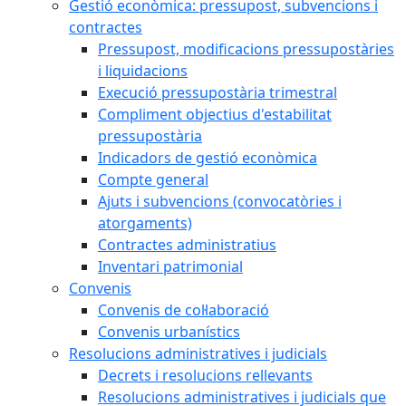
Gestió econòmica: pressupost, subvencions i
contractes
Pressupost, modificacions pressupostàries
i liquidacions
Execució pressupostària trimestral
Compliment objectius d'estabilitat
pressupostària
Indicadors de gestió econòmica
Compte general
Ajuts i subvencions (convocatòries i
atorgaments)
Contractes administratius
Inventari patrimonial
Convenis
Convenis de col·laboració
Convenis urbanístics
Resolucions administratives i judicials
Decrets i resolucions rellevants
Resolucions administratives i judicials que