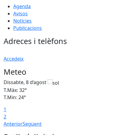
Agenda
Avisos
Notícies
Publicacions
Adreces i telèfons
Accedeix
Meteo
Dissabte, 8 d’agost
D
T.Màx: 32°
T
T.Min: 24°
T
1
2
Anterior
Següent